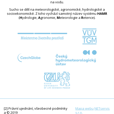
na vodu.
Sucho se dělí na meteorologické, agronomické, hydrologické a
socioekonomické. Z toho vychází samotný název systému
HAMR
(
H
ydrologie,
A
gronomie,
M
eteorologie a
R
etence).
[2] Právní ujednání, všeobecné podmínky
Mapa webu
NETservis
a © 2019
s.r.o.