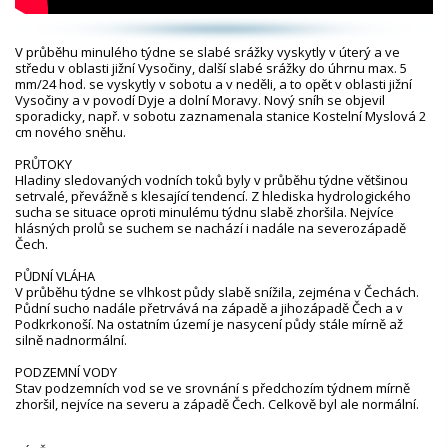
V průběhu minulého týdne se slabé srážky vyskytly v úterý a ve
středu v oblasti jižní Vysočiny, další slabé srážky do úhrnu max. 5
mm/24 hod. se vyskytly v sobotu a v neděli, a to opět v oblasti jižní
Vysočiny a v povodí Dyje a dolní Moravy. Nový sníh se objevil
sporadicky, např. v sobotu zaznamenala stanice Kostelní Myslová 2
cm nového sněhu.
PRŮTOKY
Hladiny sledovaných vodních toků byly v průběhu týdne většinou
setrvalé, převážně s klesající tendencí. Z hlediska hydrologického
sucha se situace oproti minulému týdnu slabě zhoršila. Nejvíce
hlásných profilů se suchem se nachází i nadále na severozápadě
Čech.
PŮDNÍ VLÁHA
V průběhu týdne se vlhkost půdy slabě snížila, zejména v Čechách.
Půdní sucho nadále přetrvává na západě a jihozápadě Čech a v
Podkrkonoší. Na ostatním území je nasycení půdy stále mírně až
silně nadnormální.
PODZEMNÍ VODY
Stav podzemních vod se ve srovnání s předchozím týdnem mírně
zhoršil, nejvíce na severu a západě Čech. Celkově byl ale normální.