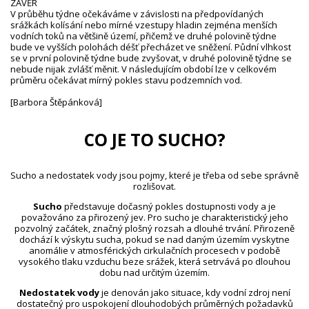
ZÁVĚR
V průběhu týdne očekáváme v závislosti na předpovídaných
srážkách kolísání nebo mírné vzestupy hladin zejména menších
vodních toků na většině území, přičemž ve druhé polovině týdne
bude ve vyšších polohách déšť přecházet ve sněžení. Půdní vlhkost
se v první polovině týdne bude zvyšovat, v druhé polovině týdne se
nebude nijak zvlášť měnit. V následujícím období lze v celkovém
průměru očekávat mírný pokles stavu podzemních vod.
[Barbora Štěpánková]
CO JE TO SUCHO?
Sucho a nedostatek vody jsou pojmy, které je třeba od sebe správně
rozlišovat.
Sucho
představuje dočasný pokles dostupnosti vody a je
považováno za přirozený jev. Pro sucho je charakteristický jeho
pozvolný začátek, značný plošný rozsah a dlouhé trvání. Přirozeně
dochází k výskytu sucha, pokud se nad daným územím vyskytne
anomálie v atmosférických cirkulačních procesech v podobě
vysokého tlaku vzduchu beze srážek, která setrvává po dlouhou
dobu nad určitým územím.
Nedostatek vody
je definován jako situace, kdy vodní zdroj není
dostatečný pro uspokojení dlouhodobých průměrných požadavků