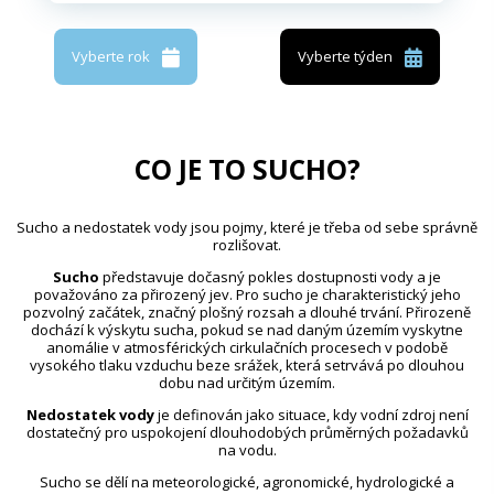
Vyberte rok
Vyberte týden
CO JE TO SUCHO?
Sucho a nedostatek vody jsou pojmy, které je třeba od sebe správně
rozlišovat.
Sucho
představuje dočasný pokles dostupnosti vody a je
považováno za přirozený jev. Pro sucho je charakteristický jeho
pozvolný začátek, značný plošný rozsah a dlouhé trvání. Přirozeně
dochází k výskytu sucha, pokud se nad daným územím vyskytne
anomálie v atmosférických cirkulačních procesech v podobě
vysokého tlaku vzduchu beze srážek, která setrvává po dlouhou
dobu nad určitým územím.
Nedostatek vody
je definován jako situace, kdy vodní zdroj není
dostatečný pro uspokojení dlouhodobých průměrných požadavků
na vodu.
Sucho se dělí na meteorologické, agronomické, hydrologické a