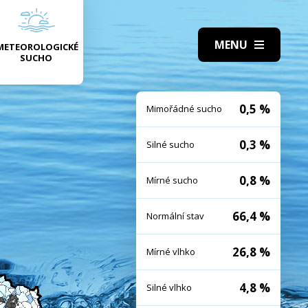
METEOROLOGICKÉ
SUCHO
0,5 %
Mimořádné sucho
0,3 %
Silné sucho
0,8 %
Mírné sucho
66,4 %
Normální stav
26,8 %
Mírné vlhko
4,8 %
Silné vlhko