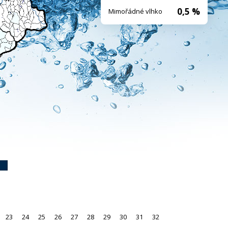
0,5 %
Mimořádné vlhko
23
24
25
26
27
28
29
30
31
32