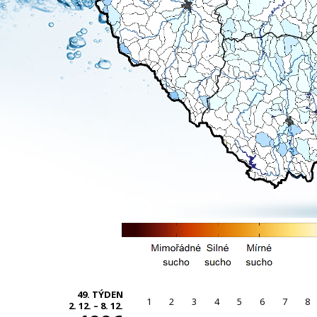
49. TÝDEN
1
2
3
4
5
6
7
8
2. 12. – 8. 12.