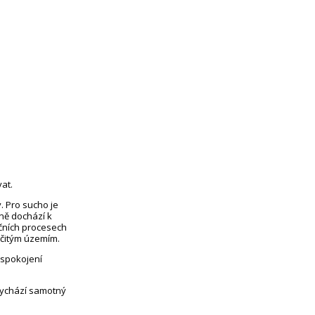
at.
. Pro sucho je
eně dochází k
čních procesech
rčitým územím.
uspokojení
vychází samotný