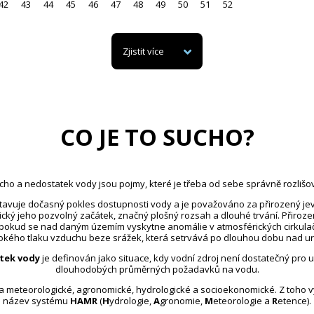
42
43
44
45
46
47
48
49
50
51
52
Zjistit více
CO JE TO SUCHO?
cho a nedostatek vody jsou pojmy, které je třeba od sebe správně rozlišov
avuje dočasný pokles dostupnosti vody a je považováno za přirozený jev
ický jeho pozvolný začátek, značný plošný rozsah a dlouhé trvání. Přiroz
 pokud se nad daným územím vyskytne anomálie v atmosférických cirkula
kého tlaku vzduchu beze srážek, která setrvává po dlouhou dobu nad u
tek vody
je definován jako situace, kdy vodní zdroj není dostatečný pro 
dlouhodobých průměrných požadavků na vodu.
na meteorologické, agronomické, hydrologické a socioekonomické. Z toho 
název systému
HAMR
(
H
ydrologie,
A
gronomie,
M
eteorologie a
R
etence).