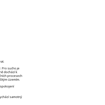
at.
. Pro sucho je
eně dochází k
čních procesech
rčitým územím.
uspokojení
vychází samotný