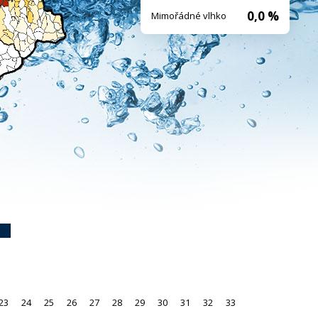
0,0 %
Mimořádné vlhko
23
24
25
26
27
28
29
30
31
32
33