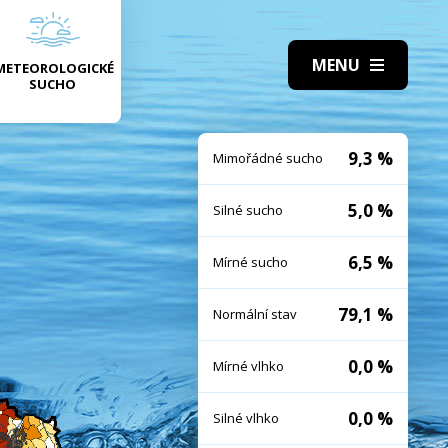
METEOROLOGICKÉ
SUCHO
9,3 %
Mimořádné sucho
5,0 %
Silné sucho
6,5 %
Mírné sucho
79,1 %
Normální stav
0,0 %
Mírné vlhko
0,0 %
Silné vlhko