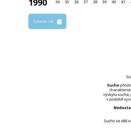
1990
34
35
36
37
38
39
40
41
Vyberte rok
Su
Sucho
předst
charakterist
výskytu sucha,
v podobě vyso
Nedosta
Sucho se dělí 