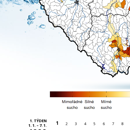
1. TÝDEN
1
2
3
4
5
6
7
8
1. 1. – 7. 1.