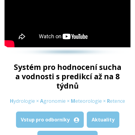
Systém pro hodnocení sucha
a vodnosti s predikcí až na 8
týdnů
H
ydrologie ×
A
gronomie ×
M
eteorologie ×
R
etence
Vstup pro odborníky
Aktuality