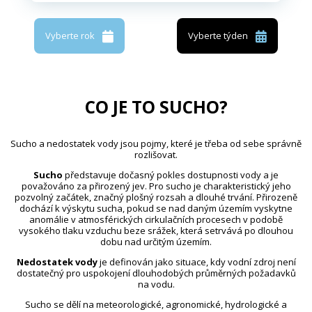
Vyberte rok
Vyberte týden
CO JE TO SUCHO?
Sucho a nedostatek vody jsou pojmy, které je třeba od sebe správně
rozlišovat.
Sucho
představuje dočasný pokles dostupnosti vody a je
považováno za přirozený jev. Pro sucho je charakteristický jeho
pozvolný začátek, značný plošný rozsah a dlouhé trvání. Přirozeně
dochází k výskytu sucha, pokud se nad daným územím vyskytne
anomálie v atmosférických cirkulačních procesech v podobě
vysokého tlaku vzduchu beze srážek, která setrvává po dlouhou
dobu nad určitým územím.
Nedostatek vody
je definován jako situace, kdy vodní zdroj není
dostatečný pro uspokojení dlouhodobých průměrných požadavků
na vodu.
Sucho se dělí na meteorologické, agronomické, hydrologické a