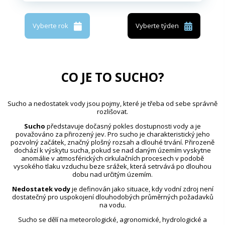
Vyberte rok
Vyberte týden
CO JE TO SUCHO?
Sucho a nedostatek vody jsou pojmy, které je třeba od sebe správně
rozlišovat.
Sucho
představuje dočasný pokles dostupnosti vody a je
považováno za přirozený jev. Pro sucho je charakteristický jeho
pozvolný začátek, značný plošný rozsah a dlouhé trvání. Přirozeně
dochází k výskytu sucha, pokud se nad daným územím vyskytne
anomálie v atmosférických cirkulačních procesech v podobě
vysokého tlaku vzduchu beze srážek, která setrvává po dlouhou
dobu nad určitým územím.
Nedostatek vody
je definován jako situace, kdy vodní zdroj není
dostatečný pro uspokojení dlouhodobých průměrných požadavků
na vodu.
Sucho se dělí na meteorologické, agronomické, hydrologické a