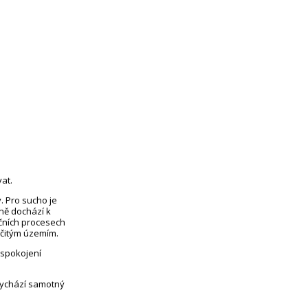
at.
. Pro sucho je
eně dochází k
čních procesech
rčitým územím.
uspokojení
vychází samotný