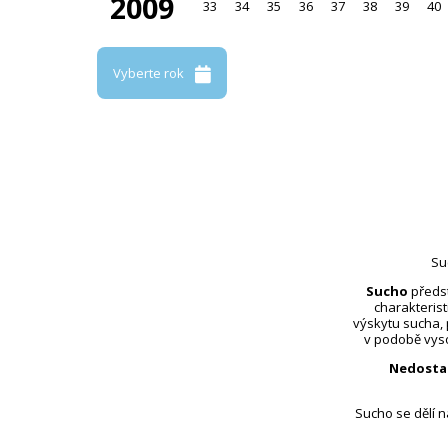
2009
33
34
35
36
37
38
39
40
Vyberte rok
Su
Sucho
předst
charakterist
výskytu sucha,
v podobě vyso
Nedosta
Sucho se dělí 