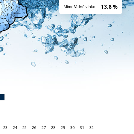
13,8 %
Mimořádné vlhko
23
24
25
26
27
28
29
30
31
32