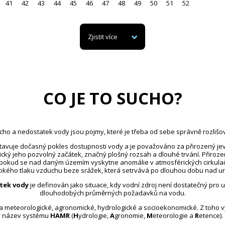
41
42
43
44
45
46
47
48
49
50
51
52
Zjistit více
CO JE TO SUCHO?
cho a nedostatek vody jsou pojmy, které je třeba od sebe správně rozlišov
avuje dočasný pokles dostupnosti vody a je považováno za přirozený jev
ický jeho pozvolný začátek, značný plošný rozsah a dlouhé trvání. Přiroz
 pokud se nad daným územím vyskytne anomálie v atmosférických cirkula
kého tlaku vzduchu beze srážek, která setrvává po dlouhou dobu nad u
tek vody
je definován jako situace, kdy vodní zdroj není dostatečný pro 
dlouhodobých průměrných požadavků na vodu.
na meteorologické, agronomické, hydrologické a socioekonomické. Z toho 
název systému
HAMR
(
H
ydrologie,
A
gronomie,
M
eteorologie a
R
etence).