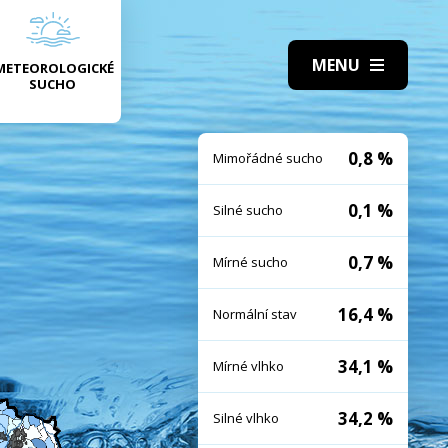
METEOROLOGICKÉ
SUCHO
0,8 %
Mimořádné sucho
0,1 %
Silné sucho
0,7 %
Mírné sucho
16,4 %
Normální stav
34,1 %
Mírné vlhko
34,2 %
Silné vlhko