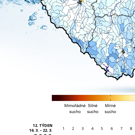
12. TÝDEN
1
2
3
4
5
6
7
8
16. 3. – 22. 3.