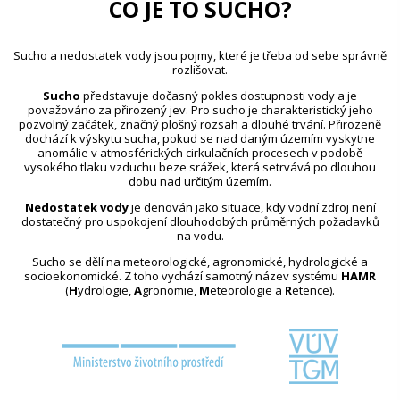
CO JE TO SUCHO?
Sucho a nedostatek vody jsou pojmy, které je třeba od sebe správně
rozlišovat.
Sucho
představuje dočasný pokles dostupnosti vody a je
považováno za přirozený jev. Pro sucho je charakteristický jeho
pozvolný začátek, značný plošný rozsah a dlouhé trvání. Přirozeně
dochází k výskytu sucha, pokud se nad daným územím vyskytne
anomálie v atmosférických cirkulačních procesech v podobě
vysokého tlaku vzduchu beze srážek, která setrvává po dlouhou
dobu nad určitým územím.
Nedostatek vody
je definován jako situace, kdy vodní zdroj není
dostatečný pro uspokojení dlouhodobých průměrných požadavků
na vodu.
Sucho se dělí na meteorologické, agronomické, hydrologické a
socioekonomické. Z toho vychází samotný název systému
HAMR
(
H
ydrologie,
A
gronomie,
M
eteorologie a
R
etence).