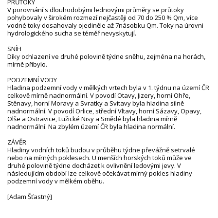
PRŮTOKY
V porovnání s dlouhodobými lednovými průměry se průtoky
pohybovaly v širokém rozmezí nejčastěji od 70 do 250 % Qm, více
vodné toky dosahovaly ojediněle až 7násobku Qm. Toky na úrovni
hydrologického sucha se téměř nevyskytují.
SNÍH
Díky ochlazení ve druhé polovině týdne sněhu, zejména na horách,
mírně přibylo.
PODZEMNÍ VODY
Hladina podzemní vody v mělkých vrtech byla v 1. týdnu na území ČR
celkově mírně nadnormální. V povodí Otavy, Jizery, horní Ohře,
Stěnavy, horní Moravy a Svratky a Svitavy byla hladina silně
nadnormální. V povodí Orlice, střední Vltavy, horní Sázavy, Opavy,
Olše a Ostravice, Lužické Nisy a Smědé byla hladina mírně
nadnormální. Na zbylém území ČR byla hladina normální.
ZÁVĚR
Hladiny vodních toků budou v průběhu týdne převážně setrvalé
nebo na mírných poklesech. U menších horských toků může ve
druhé polovině týdne docházet k ovlivnění ledovými jevy. V
následujícím období lze celkově očekávat mírný pokles hladiny
podzemní vody v mělkém oběhu.
[Adam Šťastný]