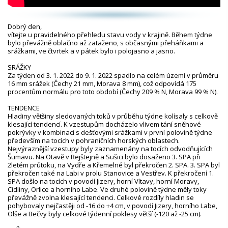
Dobrý den,
vítejte u pravidelného přehledu stavu vody v krajině. Během týdne
bylo převážně oblačno až zataženo, s občasnými přeháňkami a
srážkami, ve čtvrtek a v pátek bylo i polojasno a jasno.
SRÁŽKY
Za týden od 3. 1. 2022 do 9. 1. 2022 spadlo na celém území v průměru
16 mm srážek (Čechy 21 mm, Morava 8 mm), což odpovídá 175
procentům normálu pro toto období (Čechy 209 % N, Morava 99 % N).
TENDENCE
Hladiny většiny sledovaných toků v průběhu týdne kolísaly s celkově
klesající tendencí. K vzestupům docházelo vlivem tání sněhové
pokrývky v kombinaci s dešťovými srážkami v první polovině týdne
především na tocích v pohraničních horských oblastech.
Nejvýraznější vzestupy byly zaznamenány na tocích odvodňujících
Šumavu. Na Otavě v Rejštejně a Sušici bylo dosaženo 3. SPA při
2letém průtoku, na Vydře a Křemelné byl překročen 2. SPA. 3. SPA byl
překročen také na Labi v profilu Stanovice a Vestřev. K překročení 1.
SPA došlo na tocích v povodí Jizery, horní Vltavy, horní Moravy,
Cidliny, Orlice a horního Labe. Ve druhé polovině týdne měly toky
převážně zvolna klesající tendenci. Celkové rozdíly hladin se
pohybovaly nejčastěji od -16 do +4 cm, v povodí Jizery, horního Labe,
Olše a Bečvy byly celkové týdenní poklesy větší (-120 až -25 cm).