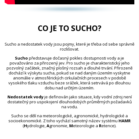
CO JE TO SUCHO?
Sucho a nedostatek vody jsou pojmy, které je třeba od sebe správně
rozlišovat.
Sucho
představuje dočasný pokles dostupnosti vody a je
považováno za přirozený jev. Pro sucho je charakteristický jeho
pozvolný začátek, značný plošný rozsah a dlouhé trvání. Přirozeně
dochází k výskytu sucha, pokud se nad daným územím vyskytne
anomálie v atmosférických cirkulačních procesech v podobě
vysokého tlaku vzduchu beze srážek, která setrvává po dlouhou
dobu nad určitým územím.
Nedostatek vody
je definován jako situace, kdy vodní zdroj není
dostatečný pro uspokojení dlouhodobých průměrných požadavků
na vodu.
Sucho se dělí na meteorologické, agronomické, hydrologické a
socioekonomické. Z toho vychází samotný název systému
HAMR
(
H
ydrologie,
A
gronomie,
M
eteorologie a
R
etence).