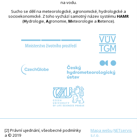
na vodu.
Sucho se dělí na meteorologické, agronomické, hydrologické a
socioekonomické. Z toho vychází samotný název systému
HAMR
(
H
ydrologie,
A
gronomie,
M
eteorologie a
R
etence).
[2] Právní ujednání, všeobecné podmínky
Mapa webu
NETservis
a © 2019
s.r.o.