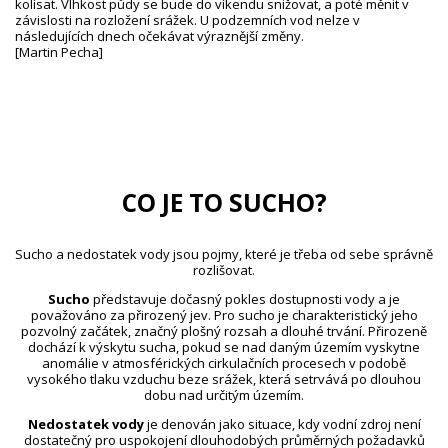
kolísat. Vlhkost půdy se bude do víkendu snižovat, a poté měnit v
závislosti na rozložení srážek. U podzemních vod nelze v
následujících dnech očekávat výraznější změny.
[Martin Pecha]
CO JE TO SUCHO?
Sucho a nedostatek vody jsou pojmy, které je třeba od sebe správně
rozlišovat.
Sucho
představuje dočasný pokles dostupnosti vody a je
považováno za přirozený jev. Pro sucho je charakteristický jeho
pozvolný začátek, značný plošný rozsah a dlouhé trvání. Přirozeně
dochází k výskytu sucha, pokud se nad daným územím vyskytne
anomálie v atmosférických cirkulačních procesech v podobě
vysokého tlaku vzduchu beze srážek, která setrvává po dlouhou
dobu nad určitým územím.
Nedostatek vody
je definován jako situace, kdy vodní zdroj není
dostatečný pro uspokojení dlouhodobých průměrných požadavků