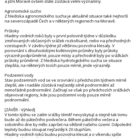
a jižní Moravě ovšem stále zůstává velmi významný.
Agronomické sucho
Z hlediska agronomického sucha je aktuálně situace také nejhorší
na severozápadě Čech a v některých regionech na Moravě.
Průtoky
Hladiny vodních toků byly v první polovině týdne v důsledku
zmiňovaných občasných srážek rozkolísané, nebo na přechodných
vzestupech. V závěru týdne již většinou pozvolna klesaly. V
porovnání s dlouhodobými květnovými průměry byly průtoky
výrazně podprůměrné, pouze místy a přechodně byly po srážkách
průtoky průměrné. Z hlediska hydrologického sucha se situace
zlepšila, na některých tocích pouze mírně, jinde výrazněji.
Podzemní vody
Stav podzemních vod se ve srovnání s předchozím týdnem mírně
zlepšil, ale i nadále zůstává nejčastěji silně podnormální až
mimořádně podnormální. Začínají se však po předchozích srážkách
objevovat regiony, kde jsou podzemní vody pouze mírně
podnormální.
[ZÁVĚR - Výhled]
V tomto týdnu se zatím srážky téměř nevyskytují a stejně tak tomu
bude až do pátečního podvečera. Během pátečního večera a
sobotního dne by mělo zapršet na většině našeho území. Odpolední
teploty budou stoupat nejčastěji k 20 stupňům.
Hladiny vodních toků budou pozvolna klesat a o víkendu spíše