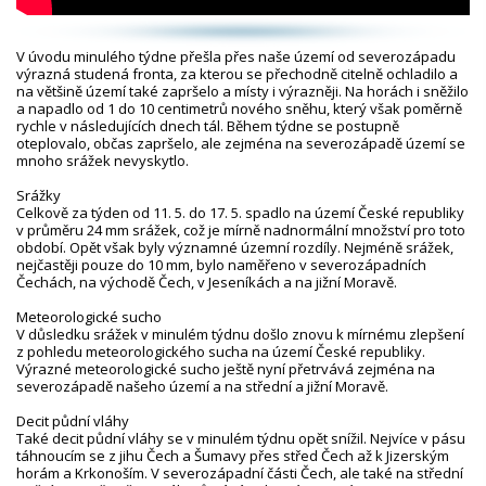
V úvodu minulého týdne přešla přes naše území od severozápadu
výrazná studená fronta, za kterou se přechodně citelně ochladilo a
na většině území také zapršelo a místy i výrazněji. Na horách i sněžilo
a napadlo od 1 do 10 centimetrů nového sněhu, který však poměrně
rychle v následujících dnech tál. Během týdne se postupně
oteplovalo, občas zapršelo, ale zejména na severozápadě území se
mnoho srážek nevyskytlo.
Srážky
Celkově za týden od 11. 5. do 17. 5. spadlo na území České republiky
v průměru 24 mm srážek, což je mírně nadnormální množství pro toto
období. Opět však byly významné územní rozdíly. Nejméně srážek,
nejčastěji pouze do 10 mm, bylo naměřeno v severozápadních
Čechách, na východě Čech, v Jeseníkách a na jižní Moravě.
Meteorologické sucho
V důsledku srážek v minulém týdnu došlo znovu k mírnému zlepšení
z pohledu meteorologického sucha na území České republiky.
Výrazné meteorologické sucho ještě nyní přetrvává zejména na
severozápadě našeho území a na střední a jižní Moravě.
Deficit půdní vláhy
Také deficit půdní vláhy se v minulém týdnu opět snížil. Nejvíce v pásu
táhnoucím se z jihu Čech a Šumavy přes střed Čech až k Jizerským
horám a Krkonoším. V severozápadní části Čech, ale také na střední