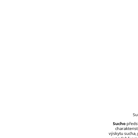
Su
Sucho
předst
charakterist
výskytu sucha,