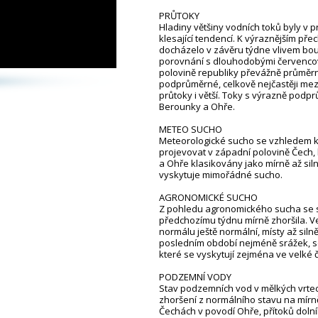
PRŮTOKY
Hladiny většiny vodních toků byly v 
klesající tendencí. K výraznějším př
docházelo v závěru týdne vlivem bouř
porovnání s dlouhodobými červencov
polovině republiky převážně průměr
podprůměrné, celkově nejčastěji mez
průtoky i větší. Toky s výrazně pod
Berounky a Ohře.
METEO SUCHO
Meteorologické sucho se vzhledem k
projevovat v západní polovině Čech, 
a Ohře klasifikovány jako mírně až s
vyskytuje mimořádné sucho.
AGRONOMICKÉ SUCHO
Z pohledu agronomického sucha se s
předchozímu týdnu mírně zhoršila. Ve
normálu ještě normální, místy až si
posledním období nejméně srážek, s
které se vyskytují zejména ve velké 
PODZEMNÍ VODY
Stav podzemních vod v mělkých vrtec
zhoršení z normálního stavu na mír
Čechách v povodí Ohře, přítoků dolní