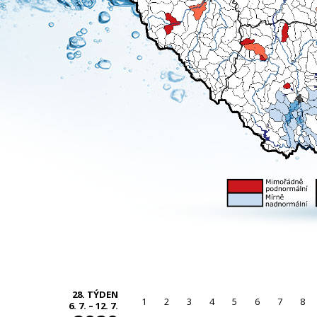
28. TÝDEN
1
2
3
4
5
6
7
8
6. 7. – 12. 7.