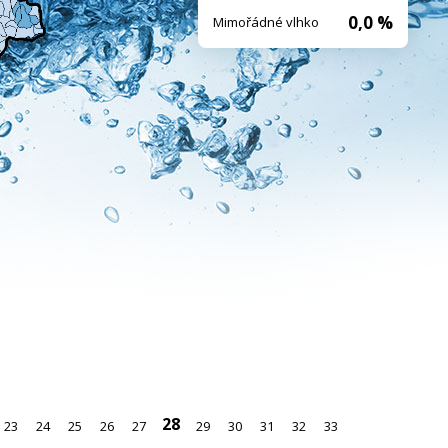
0,0 %
Mimořádné vlhko
28
23
24
25
26
27
29
30
31
32
33