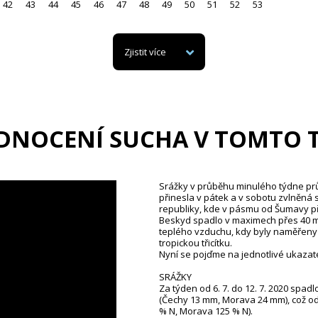
42
43
44
45
46
47
48
49
50
51
52
53
Zjistit více
DNOCENÍ SUCHA V TOMTO 
Srážky v průběhu minulého týdne pr
přinesla v pátek a v sobotu zvlněná 
republiky, kde v pásmu od Šumavy p
Beskyd spadlo v maximech přes 40 mm
teplého vzduchu, kdy byly naměřeny n
tropickou třicítku.
Nyní se pojďme na jednotlivé ukazat
SRÁŽKY
Za týden od 6. 7. do 12. 7. 2020 spa
(Čechy 13 mm, Morava 24 mm), což o
% N, Morava 125 % N).