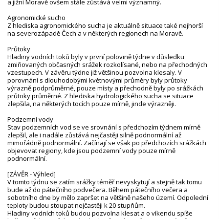
a jižní Moravě ovšem stále zůstává velmi významný.
Agronomické sucho
Z hlediska agronomického sucha je aktuálně situace také nejhorší
na severozápadě Čech a v některých regionech na Moravě.
Průtoky
Hladiny vodních toků byly v první polovině týdne v důsledku
zmiňovaných občasných srážek rozkolísané, nebo na přechodných
vzestupech. V závěru týdne již většinou pozvolna klesaly. V
porovnání s dlouhodobými květnovými průměry byly průtoky
výrazně podprůměrné, pouze místy a přechodně byly po srážkách
průtoky průměrné. Z hlediska hydrologického sucha se situace
zlepšila, na některých tocích pouze mírně, jinde výrazněji.
Podzemní vody
Stav podzemních vod se ve srovnání s předchozím týdnem mírně
zlepšil, ale i nadále zůstává nejčastěji silně podnormální až
mimořádně podnormální. Začínají se však po předchozích srážkách
objevovat regiony, kde jsou podzemní vody pouze mírně
podnormální.
[ZÁVĚR - Výhled]
V tomto týdnu se zatím srážky téměř nevyskytují a stejně tak tomu
bude až do pátečního podvečera. Během pátečního večera a
sobotního dne by mělo zapršet na většině našeho území. Odpolední
teploty budou stoupat nejčastěji k 20 stupňům.
Hladiny vodních toků budou pozvolna klesat a o víkendu spíše