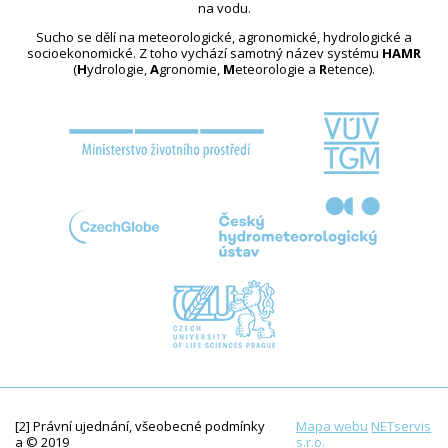
na vodu.
Sucho se dělí na meteorologické, agronomické, hydrologické a
socioekonomické. Z toho vychází samotný název systému
HAMR
(
H
ydrologie,
A
gronomie,
M
eteorologie a
R
etence).
[2] Právní ujednání, všeobecné podmínky
Mapa webu
NETservis
a © 2019
s.r.o.