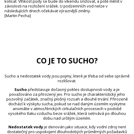
kolísat. Vlhkost půdy se bude do víkendu snižovat, a poté měnit v
závislosti na rozložení srážek. U podzemních vod nelze v
následujících dnech očekávat výraznější změny.
[Martin Pecha]
CO JE TO SUCHO?
Sucho a nedostatek vody jsou pojmy, které je třeba od sebe správně
rozlišovat.
Sucho
představuje dočasný pokles dostupnosti vody a je
považováno za přirozený jev. Pro sucho je charakteristický jeho
pozvolný začátek, značný plošný rozsah a dlouhé trvání. Přirozeně
dochází k výskytu sucha, pokud se nad daným územím vyskytne
anomálie v atmosférických cirkulačních procesech v podobě
vysokého tlaku vzduchu beze srážek, která setrvává po dlouhou
dobu nad určitým územím.
Nedostatek vody
je definován jako situace, kdy vodní zdroj není
dostatečný pro uspokojení dlouhodobých průměrných požadavků