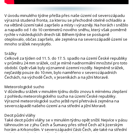
V úvodu minulého týdne přešla přes naše území od severozápadu
výrazná studená fronta, za kterou se přechodně citelně ochladilo a
na většině území také zapršelo a místy i výrazněji. Na horách i sněžilo
a napadlo od 1 do 10 centimetrů nového sněhu, který však poměrně
rychle v následujících dnech tál. Během týdne se postupně
oteplovalo, občas zapršelo, ale zejména na severozápadě území se
mnoho srážek nevyskytlo.
Srážky
Celkově za týden od 11. 5. do 17. 5. spadlo na území České republiky
v průměru 24 mm srážek, což je mírně nadnormální množství pro toto
období. Opět však byly významné územní rozdíly. Nejméně srážek,
nejčastěji pouze do 10 mm, bylo naměřeno v severozápadních
Čechách, na východě Čech, v Jeseníkách a na jižní Moravě.
Meteorologické sucho
V důsledku srážek v minulém týdnu došlo znovu k mírnému zlepšení
z pohledu meteorologického sucha na území České republiky.
Výrazné meteorologické sucho ještě nyní přetrvává zejména na
severozápadě našeho území a na střední a jižní Moravě.
Deficit půdní vláhy
Také deficit půdní vláhy se v minulém týdnu opět snížil. Nejvíce v pásu
táhnoucím se z jihu Čech a Šumavy přes střed Čech až k Jizerským
horám a Krkonoším. V severozápadní části Čech, ale také na střední