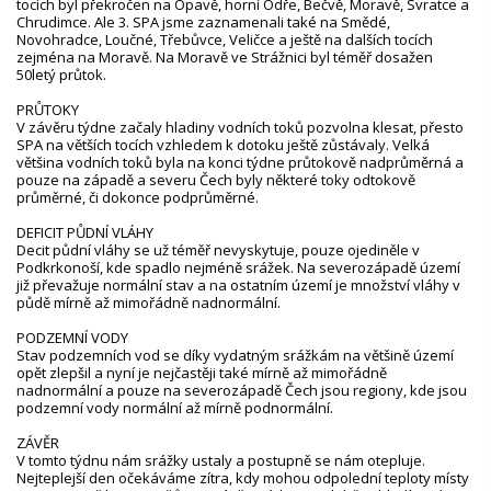
tocích byl překročen na Opavě, horní Odře, Bečvě, Moravě, Svratce a
Chrudimce. Ale 3. SPA jsme zaznamenali také na Smědé,
Novohradce, Loučné, Třebůvce, Veličce a ještě na dalších tocích
zejména na Moravě. Na Moravě ve Strážnici byl téměř dosažen
50letý průtok.
PRŮTOKY
V závěru týdne začaly hladiny vodních toků pozvolna klesat, přesto
SPA na větších tocích vzhledem k dotoku ještě zůstávaly. Velká
většina vodních toků byla na konci týdne průtokově nadprůměrná a
pouze na západě a severu Čech byly některé toky odtokově
průměrné, či dokonce podprůměrné.
DEFICIT PŮDNÍ VLÁHY
Deficit půdní vláhy se už téměř nevyskytuje, pouze ojediněle v
Podkrkonoší, kde spadlo nejméně srážek. Na severozápadě území
již převažuje normální stav a na ostatním území je množství vláhy v
půdě mírně až mimořádně nadnormální.
PODZEMNÍ VODY
Stav podzemních vod se díky vydatným srážkám na většině území
opět zlepšil a nyní je nejčastěji také mírně až mimořádně
nadnormální a pouze na severozápadě Čech jsou regiony, kde jsou
podzemní vody normální až mírně podnormální.
ZÁVĚR
V tomto týdnu nám srážky ustaly a postupně se nám otepluje.
Nejteplejší den očekáváme zítra, kdy mohou odpolední teploty místy