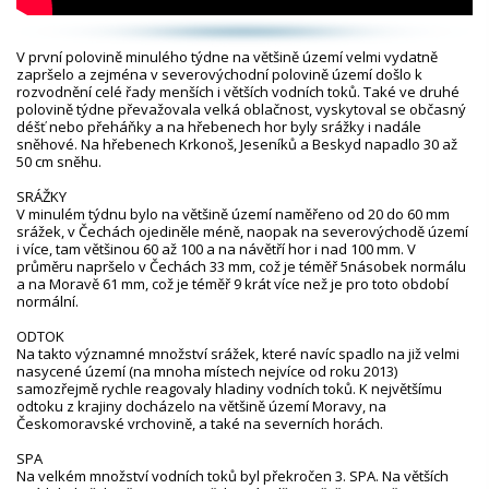
V první polovině minulého týdne na většině území velmi vydatně
zapršelo a zejména v severovýchodní polovině území došlo k
rozvodnění celé řady menších i větších vodních toků. Také ve druhé
polovině týdne převažovala velká oblačnost, vyskytoval se občasný
déšť nebo přeháňky a na hřebenech hor byly srážky i nadále
sněhové. Na hřebenech Krkonoš, Jeseníků a Beskyd napadlo 30 až
50 cm sněhu.
SRÁŽKY
V minulém týdnu bylo na většině území naměřeno od 20 do 60 mm
srážek, v Čechách ojediněle méně, naopak na severovýchodě území
i více, tam většinou 60 až 100 a na návětří hor i nad 100 mm. V
průměru napršelo v Čechách 33 mm, což je téměř 5násobek normálu
a na Moravě 61 mm, což je téměř 9 krát více než je pro toto období
normální.
ODTOK
Na takto významné množství srážek, které navíc spadlo na již velmi
nasycené území (na mnoha místech nejvíce od roku 2013)
samozřejmě rychle reagovaly hladiny vodních toků. K největšímu
odtoku z krajiny docházelo na většině území Moravy, na
Českomoravské vrchovině, a také na severních horách.
SPA
Na velkém množství vodních toků byl překročen 3. SPA. Na větších