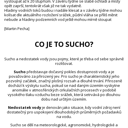
vystoupat až k 20 stupňům. V závěru týdne se slabě ochladí a místy
opět zaprší, tentokrát však již ne tak vydatně.
Hladiny vodních toků budou i nadále klesat a v závěru týdne mohou
kolísat dle aktuálního rozložení srážek, půdní vláha se příliš měnit
nebude a hladiny podzemních vod ještě mohou mírně stoupat
[Martin Pecha]
CO JE TO SUCHO?
Sucho a nedostatek vody jsou pojmy, které je třeba od sebe správně
rozlišovat.
Sucho
představuje dočasný pokles dostupnosti vody a je
považováno za přirozený jev. Pro sucho je charakteristický jeho
pozvolný začátek, značný plošný rozsah a dlouhé trvání. Přirozeně
dochází k výskytu sucha, pokud se nad daným územím vyskytne
anomálie v atmosférických cirkulačních procesech v podobě
vysokého tlaku vzduchu beze srážek, která setrvává po dlouhou
dobu nad určitým územím.
Nedostatek vody
je definován jako situace, kdy vodní zdroj není
dostatečný pro uspokojení dlouhodobých průměrných požadavků
na vodu.
Sucho se dělí na meteorologické, agronomické, hydrologické a