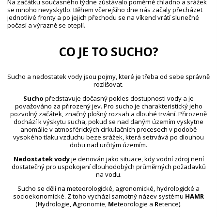
Na začátku současného týdne zůstávalo poměrně chladno a srážek
se mnoho nevyskytlo. Během včerejšího dne nás začaly přecházet
jednotlivé fronty a po jejich přechodu se na víkend vrátí slunečné
počasí a výrazně se oteplí.
CO JE TO SUCHO?
Sucho a nedostatek vody jsou pojmy, které je třeba od sebe správně
rozlišovat.
Sucho
představuje dočasný pokles dostupnosti vody a je
považováno za přirozený jev. Pro sucho je charakteristický jeho
pozvolný začátek, značný plošný rozsah a dlouhé trvání. Přirozeně
dochází k výskytu sucha, pokud se nad daným územím vyskytne
anomálie v atmosférických cirkulačních procesech v podobě
vysokého tlaku vzduchu beze srážek, která setrvává po dlouhou
dobu nad určitým územím.
Nedostatek vody
je definován jako situace, kdy vodní zdroj není
dostatečný pro uspokojení dlouhodobých průměrných požadavků
na vodu.
Sucho se dělí na meteorologické, agronomické, hydrologické a
socioekonomické. Z toho vychází samotný název systému
HAMR
(
H
ydrologie,
A
gronomie,
M
eteorologie a
R
etence).