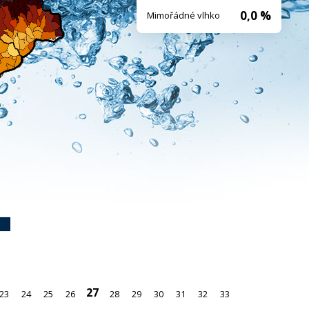
0,0 %
Mimořádné vlhko
27
23
24
25
26
28
29
30
31
32
33