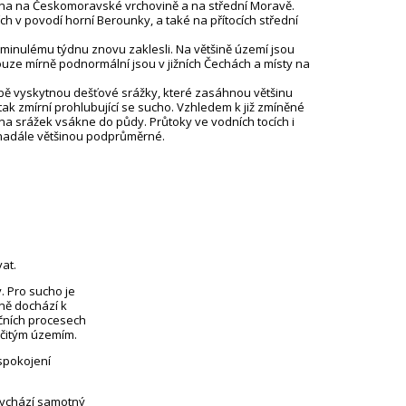
éna na Českomoravské vrchovině a na střední Moravě.
ích v povodí horní Berounky, a také na přítocích střední
minulému týdnu znovu zaklesli. Na většině území jsou
ze mírně podnormální jsou v jižních Čechách a místy na
obě vyskytnou dešťové srážky, které zasáhnou většinu
k zmírní prohlubující se sucho. Vzhledem k již zmíněné
ina srážek vsákne do půdy. Průtoky ve vodních tocích i
nadále většinou podprůměrné.
at.
. Pro sucho je
eně dochází k
čních procesech
rčitým územím.
uspokojení
vychází samotný