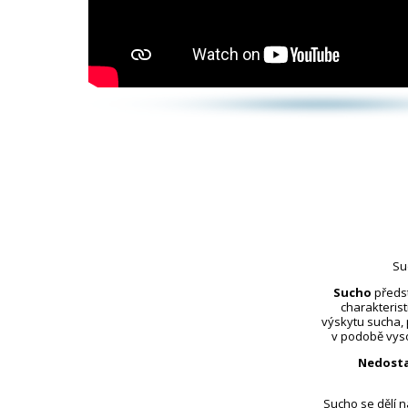
Su
Sucho
předst
charakterist
výskytu sucha,
v podobě vyso
Nedosta
Sucho se dělí 