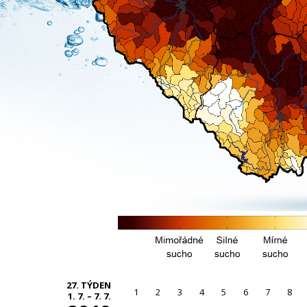
27. TÝDEN
1
2
3
4
5
6
7
8
1. 7. – 7. 7.