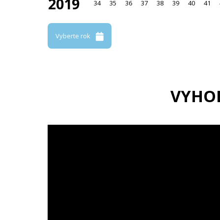
2019
34
35
36
37
38
39
40
41
Vyberte rok
VYHO