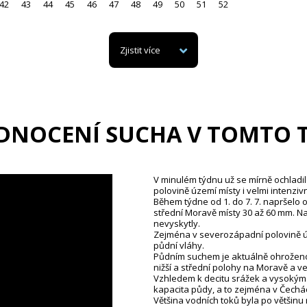
42
43
44
45
46
47
48
49
50
51
52
Zjistit více
DNOCENÍ SUCHA V TOMTO 
V minulém týdnu už se mírně ochladil
polovině území místy i velmi intenzivn
Během týdne od 1. do 7. 7. napršelo
střední Moravě místy 30 až 60 mm. 
nevyskytly.
Zejména v severozápadní polovině úze
půdní vláhy.
Půdním suchem je aktuálně ohroženo 
nižší a střední polohy na Moravě a v
Vzhledem k deficitu srážek a vysokým
kapacita půdy, a to zejména v Čechác
Většina vodních toků byla po většin