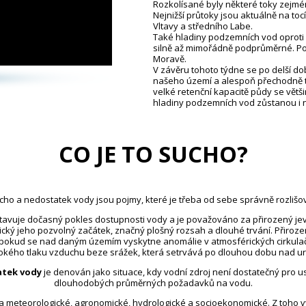
Rozkolísané byly některé toky zejm
Nejnižší průtoky jsou aktuálně na toc
Vltavy a středního Labe.
Také hladiny podzemních vod oproti 
silně až mimořádně podprůměrné. Pou
Moravě.
V závěru tohoto týdne se po delší d
našeho území a alespoň přechodně ta
velké retenční kapacitě půdy se větš
hladiny podzemních vod zůstanou i 
CO JE TO SUCHO?
cho a nedostatek vody jsou pojmy, které je třeba od sebe správně rozlišov
avuje dočasný pokles dostupnosti vody a je považováno za přirozený jev
ický jeho pozvolný začátek, značný plošný rozsah a dlouhé trvání. Přiroz
 pokud se nad daným územím vyskytne anomálie v atmosférických cirkula
kého tlaku vzduchu beze srážek, která setrvává po dlouhou dobu nad u
tek vody
je definován jako situace, kdy vodní zdroj není dostatečný pro 
dlouhodobých průměrných požadavků na vodu.
na meteorologické, agronomické, hydrologické a socioekonomické. Z toho 