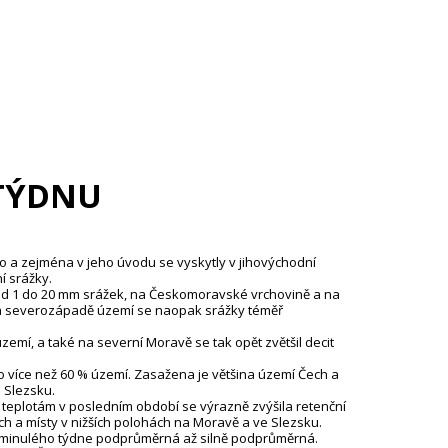
TÝDNU
o a zejména v jeho úvodu se vyskytly v jihovýchodní
í srážky.
 od 1 do 20 mm srážek, na Českomoravské vrchovině a na
Na severozápadě území se naopak srážky téměř
mí, a také na severní Moravě se tak opět zvětšil deficit
více než 60 % území. Zasažena je většina území Čech a
e Slezsku.
 teplotám v posledním období se výrazně zvýšila retenční
h a místy v nižších polohách na Moravě a ve Slezsku.
u minulého týdne podprůměrná až silně podprůměrná.