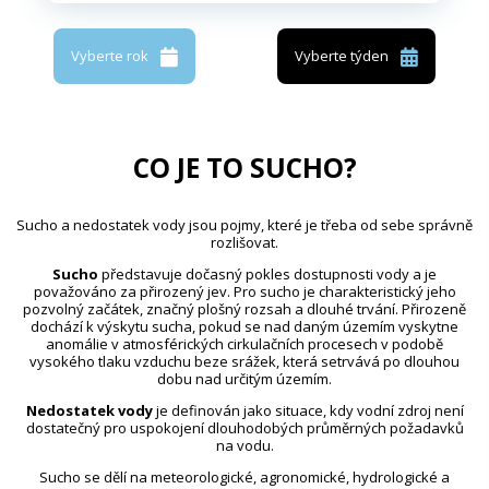
Vyberte rok
Vyberte týden
CO JE TO SUCHO?
Sucho a nedostatek vody jsou pojmy, které je třeba od sebe správně
rozlišovat.
Sucho
představuje dočasný pokles dostupnosti vody a je
považováno za přirozený jev. Pro sucho je charakteristický jeho
pozvolný začátek, značný plošný rozsah a dlouhé trvání. Přirozeně
dochází k výskytu sucha, pokud se nad daným územím vyskytne
anomálie v atmosférických cirkulačních procesech v podobě
vysokého tlaku vzduchu beze srážek, která setrvává po dlouhou
dobu nad určitým územím.
Nedostatek vody
je definován jako situace, kdy vodní zdroj není
dostatečný pro uspokojení dlouhodobých průměrných požadavků
na vodu.
Sucho se dělí na meteorologické, agronomické, hydrologické a