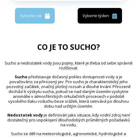
Vyberte rok
Vyberte týden
CO JE TO SUCHO?
Sucho a nedostatek vody jsou pojmy, které je třeba od sebe správně
rozlišovat.
Sucho
představuje dočasný pokles dostupnosti vody a je
považováno za přirozený jev. Pro sucho je charakteristický jeho
pozvolný začátek, značný plošný rozsah a dlouhé trvání. Přirozeně
dochází k výskytu sucha, pokud se nad daným územím vyskytne
anomálie v atmosférických cirkulačních procesech v podobě
vysokého tlaku vzduchu beze srážek, která setrvává po dlouhou
dobu nad určitým územím.
Nedostatek vody
je definován jako situace, kdy vodní zdroj není
dostatečný pro uspokojení dlouhodobých průměrných požadavků
na vodu.
Sucho se dělí na meteorologické, agronomické, hydrologické a