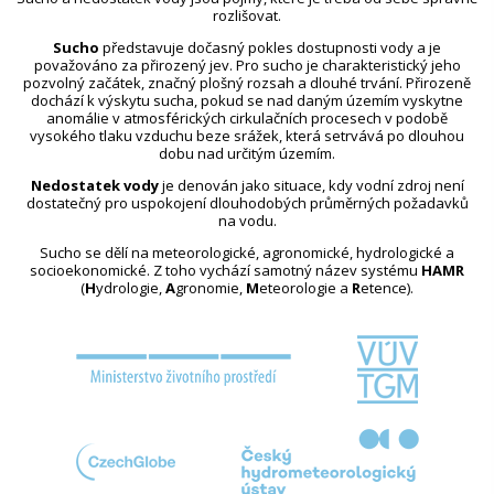
rozlišovat.
Sucho
představuje dočasný pokles dostupnosti vody a je
považováno za přirozený jev. Pro sucho je charakteristický jeho
pozvolný začátek, značný plošný rozsah a dlouhé trvání. Přirozeně
dochází k výskytu sucha, pokud se nad daným územím vyskytne
anomálie v atmosférických cirkulačních procesech v podobě
vysokého tlaku vzduchu beze srážek, která setrvává po dlouhou
dobu nad určitým územím.
Nedostatek vody
je definován jako situace, kdy vodní zdroj není
dostatečný pro uspokojení dlouhodobých průměrných požadavků
na vodu.
Sucho se dělí na meteorologické, agronomické, hydrologické a
socioekonomické. Z toho vychází samotný název systému
HAMR
(
H
ydrologie,
A
gronomie,
M
eteorologie a
R
etence).