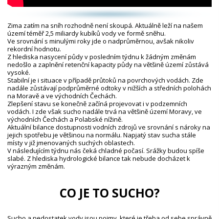
Zima zatím na sníh rozhodně není skoupá. Aktuálně leží na našem
území téměř 2,5 miliardy kubíků vody ve formě sněhu.
Ve srovnání s minulými roky jde o nadprůměrnou, avšak nikoliv
rekordní hodnotu.
Z hlediska nasycení půdy v posledním týdnu k žádným změnám
nedošlo a zaplnění retenční kapacity půdy na většině území zůstává
vysoké.
Stabilní je i situace v případě průtoků na povrchových vodách. Zde
nadále zůstávají podprůměrné odtoky v nižších a středních polohách
na Moravě a ve východních Čechách.
Zlepšení stavu se konečně začíná projevovat i v podzemních
vodách. I zde však sucho nadále trvá na většině území Moravy, ve
východních Čechách a Polabské nížině.
Aktuální bilance dostupnosti vodních zdrojů ve srovnání s nároky na
jejich spotřebu je většinou na normálu. Napjatý stav sucha stále
místy v již jmenovaných suchých oblastech.
V následujícím týdnu nás čeká chladné počasí. Srážky budou spíše
slabé. Z hlediska hydrologické bilance tak nebude docházet k
výrazným změnám.
CO JE TO SUCHO?
Sucho a nedostatek vody jsou pojmy, které je třeba od sebe správně