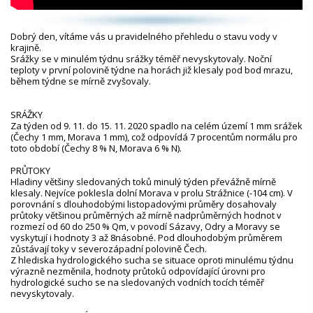
Dobrý den, vítáme vás u pravidelného přehledu o stavu vody v
krajině.
Srážky se v minulém týdnu srážky téměř nevyskytovaly. Noční
teploty v první polovině týdne na horách již klesaly pod bod mrazu,
během týdne se mírně zvyšovaly.
SRÁŽKY
Za týden od 9. 11. do 15. 11. 2020 spadlo na celém území 1 mm srážek
(Čechy 1 mm, Morava 1 mm), což odpovídá 7 procentům normálu pro
toto období (Čechy 8 % N, Morava 6 % N).
PRŮTOKY
Hladiny většiny sledovaných toků minulý týden převážně mírně
klesaly. Nejvíce poklesla dolní Morava v profilu Strážnice (-104 cm). V
porovnání s dlouhodobými listopadovými průměry dosahovaly
průtoky většinou průměrných až mírně nadprůměrných hodnot v
rozmezí od 60 do 250 % Qm, v povodí Sázavy, Odry a Moravy se
vyskytují i hodnoty 3 až 8násobné. Pod dlouhodobým průměrem
zůstávají toky v severozápadní polovině Čech.
Z hlediska hydrologického sucha se situace oproti minulému týdnu
výrazně nezměnila, hodnoty průtoků odpovídající úrovni pro
hydrologické sucho se na sledovaných vodních tocích téměř
nevyskytovaly.