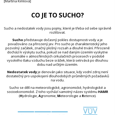
[Martina Kimlová]
CO JE TO SUCHO?
Sucho a nedostatek vody jsou pojmy, které je třeba od sebe správně
rozlišovat.
Sucho
představuje dočasný pokles dostupnosti vody a je
považováno za přirozený jev. Pro sucho je charakteristický jeho
pozvolný začátek, značný plošný rozsah a dlouhé trvání. Přirozeně
dochází k výskytu sucha, pokud se nad daným územím vyskytne
anomálie v atmosférických cirkulačních procesech v podobě
vysokého tlaku vzduchu beze srážek, která setrvává po dlouhou
dobu nad určitým územím.
Nedostatek vody
je definován jako situace, kdy vodní zdroj není
dostatečný pro uspokojení dlouhodobých průměrných požadavků
na vodu.
Sucho se dělí na meteorologické, agronomické, hydrologické a
socioekonomické. Z toho vychází samotný název systému
HAMR
(
H
ydrologie,
A
gronomie,
M
eteorologie a
R
etence).