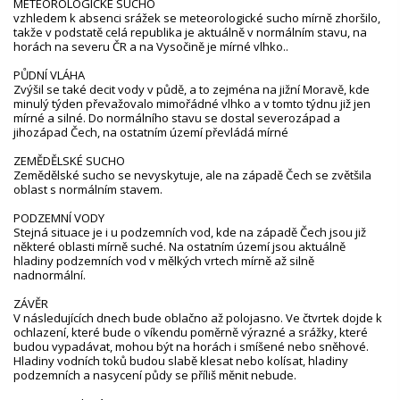
METEOROLOGICKÉ SUCHO
vzhledem k absenci srážek se meteorologické sucho mírně zhoršilo,
takže v podstatě celá republika je aktuálně v normálním stavu, na
horách na severu ČR a na Vysočině je mírné vlhko..
PŮDNÍ VLÁHA
Zvýšil se také deficit vody v půdě, a to zejména na jižní Moravě, kde
minulý týden převažovalo mimořádné vlhko a v tomto týdnu již jen
mírné a silné. Do normálního stavu se dostal severozápad a
jihozápad Čech, na ostatním území převládá mírné
ZEMĚDĚLSKÉ SUCHO
Zemědělské sucho se nevyskytuje, ale na západě Čech se zvětšila
oblast s normálním stavem.
PODZEMNÍ VODY
Stejná situace je i u podzemních vod, kde na západě Čech jsou již
některé oblasti mírně suché. Na ostatním území jsou aktuálně
hladiny podzemních vod v mělkých vrtech mírně až silně
nadnormální.
ZÁVĚR
V následujících dnech bude oblačno až polojasno. Ve čtvrtek dojde k
ochlazení, které bude o víkendu poměrně výrazné a srážky, které
budou vypadávat, mohou být na horách i smíšené nebo sněhové.
Hladiny vodních toků budou slabě klesat nebo kolísat, hladiny
podzemních a nasycení půdy se příliš měnit nebude.