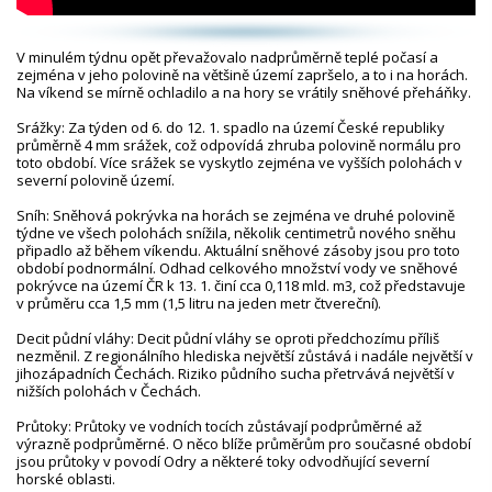
V minulém týdnu opět převažovalo nadprůměrně teplé počasí a
zejména v jeho polovině na většině území zapršelo, a to i na horách.
Na víkend se mírně ochladilo a na hory se vrátily sněhové přeháňky.
Srážky: Za týden od 6. do 12. 1. spadlo na území České republiky
průměrně 4 mm srážek, což odpovídá zhruba polovině normálu pro
toto období. Více srážek se vyskytlo zejména ve vyšších polohách v
severní polovině území.
Sníh: Sněhová pokrývka na horách se zejména ve druhé polovině
týdne ve všech polohách snížila, několik centimetrů nového sněhu
připadlo až během víkendu. Aktuální sněhové zásoby jsou pro toto
období podnormální. Odhad celkového množství vody ve sněhové
pokrývce na území ČR k 13. 1. činí cca 0,118 mld. m3, což představuje
v průměru cca 1,5 mm (1,5 litru na jeden metr čtvereční).
Deficit půdní vláhy: Deficit půdní vláhy se oproti předchozímu příliš
nezměnil. Z regionálního hlediska největší zůstává i nadále největší v
jihozápadních Čechách. Riziko půdního sucha přetrvává největší v
nižších polohách v Čechách.
Průtoky: Průtoky ve vodních tocích zůstávají podprůměrné až
výrazně podprůměrné. O něco blíže průměrům pro současné období
jsou průtoky v povodí Odry a některé toky odvodňující severní
horské oblasti.