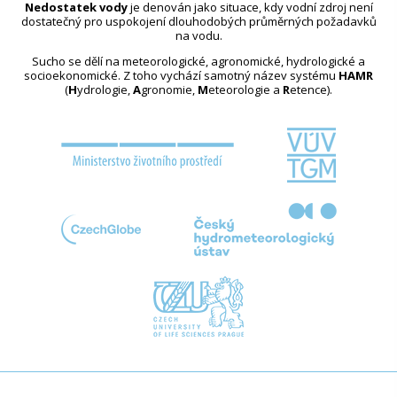
Nedostatek vody
je definován jako situace, kdy vodní zdroj není
dostatečný pro uspokojení dlouhodobých průměrných požadavků
na vodu.
Sucho se dělí na meteorologické, agronomické, hydrologické a
socioekonomické. Z toho vychází samotný název systému
HAMR
(
H
ydrologie,
A
gronomie,
M
eteorologie a
R
etence).