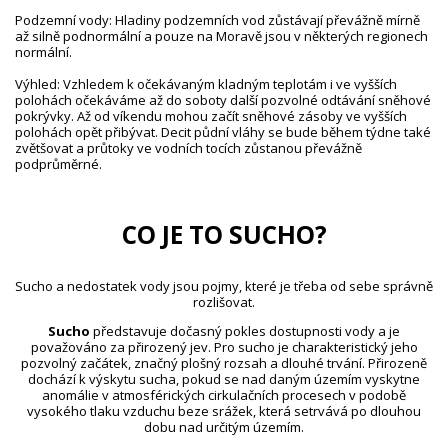
Podzemní vody: Hladiny podzemních vod zůstávají převážně mírně
až silně podnormální a pouze na Moravě jsou v některých regionech
normální.
Výhled: Vzhledem k očekávaným kladným teplotám i ve vyšších
polohách očekáváme až do soboty další pozvolné odtávání sněhové
pokrývky. Až od víkendu mohou začít sněhové zásoby ve vyšších
polohách opět přibývat. Deficit půdní vláhy se bude během týdne také
zvětšovat a průtoky ve vodních tocích zůstanou převážně
podprůměrné.
CO JE TO SUCHO?
Sucho a nedostatek vody jsou pojmy, které je třeba od sebe správně
rozlišovat.
Sucho
představuje dočasný pokles dostupnosti vody a je
považováno za přirozený jev. Pro sucho je charakteristický jeho
pozvolný začátek, značný plošný rozsah a dlouhé trvání. Přirozeně
dochází k výskytu sucha, pokud se nad daným územím vyskytne
anomálie v atmosférických cirkulačních procesech v podobě
vysokého tlaku vzduchu beze srážek, která setrvává po dlouhou
dobu nad určitým územím.