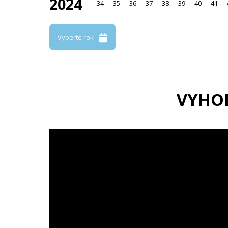
2024
34
35
36
37
38
39
40
41
Vyberte rok
VYHO