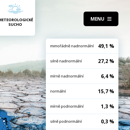
METEOROLOGICKÉ
SUCHO
49,1 %
mimořádně nadnormální
27,2 %
silně nadnormální
6,4 %
mírně nadnormální
15,7 %
normální
1,3 %
mírně podnormální
0,3 %
silně podnormální