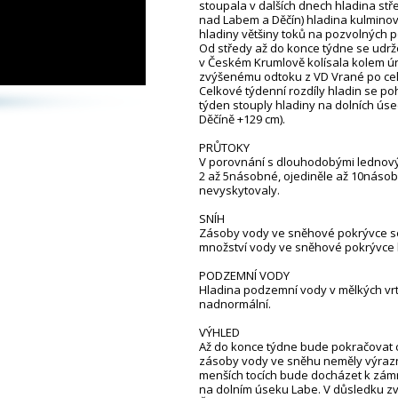
stoupala v dalších dnech hladina stř
nad Labem a Děčín) hladina kulminov
hladiny většiny toků na pozvolných 
Od středy až do konce týdne se udrž
v Českém Krumlově kolísala kolem úro
zvýšenému odtoku z VD Vrané po celý
Celkové týdenní rozdíly hladin se poh
týden stouply hladiny na dolních úsec
Děčíně +129 cm).
PRŮTOKY
V porovnání s dlouhodobými lednový
2 až 5násobné, ojediněle až 10násob
nevyskytovaly.
SNÍH
Zásoby vody ve sněhové pokrývce se
množství vody ve sněhové pokrývce by
PODZEMNÍ VODY
Hladina podzemní vody v mělkých vrt
nadnormální.
VÝHLED
Až do konce týdne bude pokračovat c
zásoby vody ve sněhu neměly výrazn
menších tocích bude docházet k zám
na dolním úseku Labe. V důsledku zv