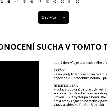
42
43
44
45
46
47
48
49
50
51
52
Zjistit více
DNOCENÍ SUCHA V TOMTO 
Dobrý den, vítejte u pravidelného př
SRÁŽKY
Za uplynulý týden spadlo na celém 
odpovídá 289 procentům normálu pro 
TENDENCE a SPA
Hladiny sledovaných toků byly velmi
srážek a předchozího nasycení stoup
úroveň 3. SPA vystoupala horní Otava 
překročeny zejména na tocích v povod
Vltavy a Ohře. Na řadě dalších toků 