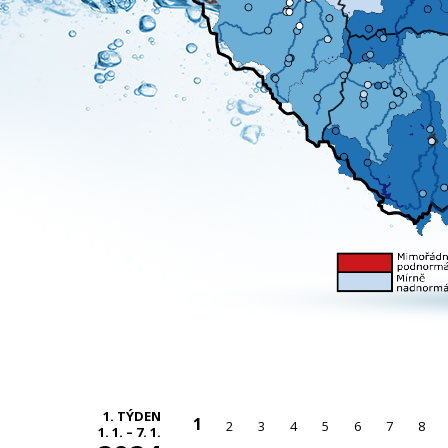
1. TÝDEN
1
2
3
4
5
6
7
8
1. 1. – 7. 1.