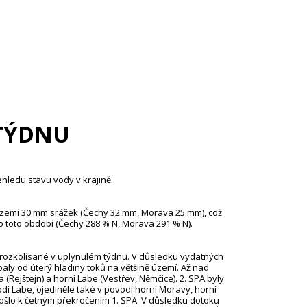
TÝDNU
ehledu stavu vody v krajině.
území 30 mm srážek (Čechy 32 mm, Morava 25 mm), což
toto období (Čechy 288 % N, Morava 291 % N).
 rozkolísané v uplynulém týdnu. V důsledku vydatných
aly od úterý hladiny toků na většině území. Až nad
(Rejštejn) a horní Labe (Vestřev, Němčice). 2. SPA byly
í Labe, ojediněle také v povodí horní Moravy, horní
došlo k četným překročením 1. SPA. V důsledku dotoku