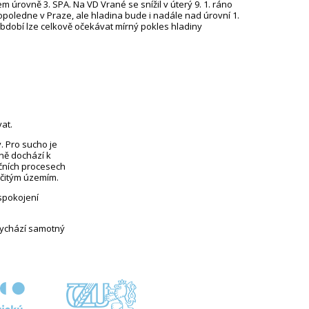
 úrovně 3. SPA. Na VD Vrané se snížil v úterý 9. 1. ráno
dopoledne v Praze, ale hladina bude i nadále nad úrovní 1.
období lze celkově očekávat mírný pokles hladiny
at.
. Pro sucho je
eně dochází k
čních procesech
rčitým územím.
uspokojení
vychází samotný