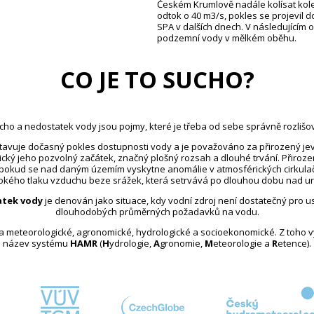
Českém Krumlově nadále kolísat kolem
odtok o 40 m3/s, pokles se projevil 
SPA v dalších dnech. V následujícím 
podzemní vody v mělkém oběhu.
CO JE TO SUCHO?
cho a nedostatek vody jsou pojmy, které je třeba od sebe správně rozlišov
avuje dočasný pokles dostupnosti vody a je považováno za přirozený jev
ický jeho pozvolný začátek, značný plošný rozsah a dlouhé trvání. Přiroz
 pokud se nad daným územím vyskytne anomálie v atmosférických cirkula
kého tlaku vzduchu beze srážek, která setrvává po dlouhou dobu nad u
tek vody
je definován jako situace, kdy vodní zdroj není dostatečný pro 
dlouhodobých průměrných požadavků na vodu.
na meteorologické, agronomické, hydrologické a socioekonomické. Z toho 
název systému
HAMR
(
H
ydrologie,
A
gronomie,
M
eteorologie a
R
etence).