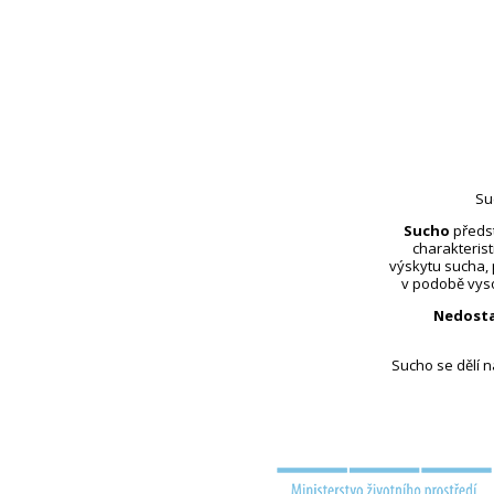
Su
Sucho
předst
charakterist
výskytu sucha,
v podobě vyso
Nedosta
Sucho se dělí 