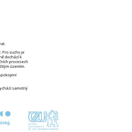
at.
. Pro sucho je
eně dochází k
čních procesech
rčitým územím.
uspokojení
vychází samotný