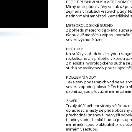
DEFICIT PŮDNÍ VLÁHY a AGRONOMIC
Mírný deficit půdní vláhy se tak už p
zejména v hlubších vrstvách půdy. N
nadnormální množství. Zemědělské s
METEOROLOGICKÉ SUCHO
Z pohledu meteorologického sucha j
týdnu a již menšímu výparu normální
severovýchodě území.
PRŮTOKY
Na srážky v předchozím týdnu reagova
rozkolísané a v průběhu víkendu pa
Z hlediska hydrologického sucha se 
sucha se vyskytovaly pouze ojedině
PODZEMNÍ VODY
Také stav podzemních vod se ve srov
severozápadní polovině Čech jsou hl
území už jsou převážně mírně až mi
ZÁVĚR
Trvalý déšť během středy většinou us
oblačnosti a místy se přidá občasný
přechodně i sněhové. Nejvyšší odpole
Hladiny vodních toků budou postupně
mírně měnit podle aktuálního rozlož
mírném vzestupu.