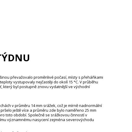
TÝDNU
ětšinou převažovalo proměnlivé počasí, místy s přeháňkami
ploty vystupovaly nejčastěji do okolí 15 °C. V průběhu
šť, který byl postupně znovu vydatnější ve východní
chách v průměru 14 mm srážek, což je mírně nadnormální
 pršelo ještě více a průměru zde bylo naměřeno 25 mm
pro toto období. Společně se srážkovou činností v
alšímu významnému nasycení zejména severovýchodu