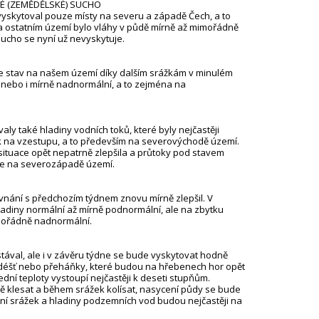
KÉ (ZEMĚDĚLSKÉ) SUCHO
o vyskytoval pouze místy na severu a západě Čech, a to
a ostatním území bylo vláhy v půdě mírně až mimořádně
ucho se nyní už nevyskytuje.
e stav na našem území díky dalším srážkám v minulém
 nebo i mírně nadnormální, a to zejména na
ly také hladiny vodních toků, které byly nejčastěji
k na vzestupu, a to především na severovýchodě území.
situace opět nepatrně zlepšila a průtoky pod stavem
le na severozápadě území.
nání s předchozím týdnem znovu mírně zlepšil. V
adiny normální až mírně podnormální, ale na zbytku
mořádně nadnormální.
tával, ale i v závěru týdne se bude vyskytovat hodně
 déšť nebo přeháňky, které budou na hřebenech hor opět
dní teploty vystoupí nejčastěji k deseti stupňům.
 klesat a během srážek kolísat, nasycení půdy se bude
ení srážek a hladiny podzemních vod budou nejčastěji na