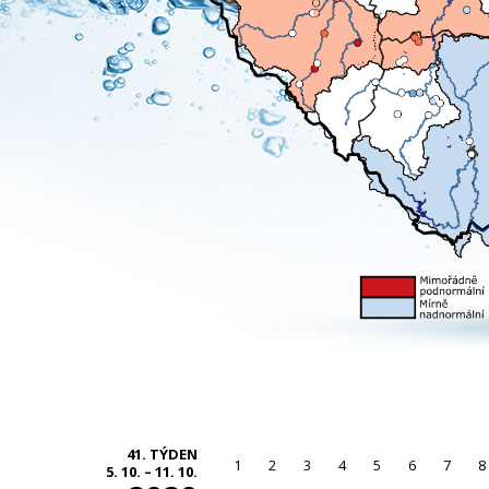
41. TÝDEN
1
2
3
4
5
6
7
8
5. 10. – 11. 10.