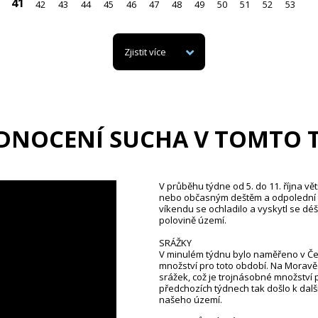
41
42
43
44
45
46
47
48
49
50
51
52
53
Zjistit více
DNOCENÍ SUCHA V TOMTO 
V průběhu týdne od 5. do 11. října v
nebo občasným deštěm a odpolední te
víkendu se ochladilo a vyskytl se dé
polovině území.
SRÁŽKY
V minulém týdnu bylo naměřeno v Če
množství pro toto období. Na Moravě
srážek, což je trojnásobné množství 
předchozích týdnech tak došlo k d
našeho území.