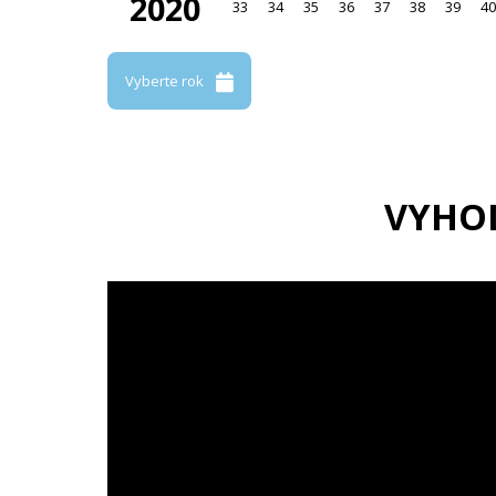
2020
33
34
35
36
37
38
39
40
Vyberte rok
VYHO