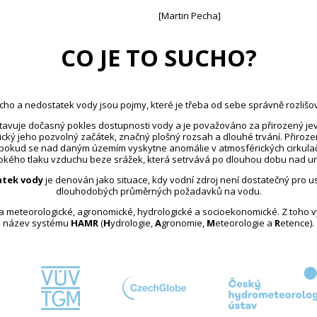
[Martin Pecha]
CO JE TO SUCHO?
cho a nedostatek vody jsou pojmy, které je třeba od sebe správně rozlišov
avuje dočasný pokles dostupnosti vody a je považováno za přirozený jev
ický jeho pozvolný začátek, značný plošný rozsah a dlouhé trvání. Přiroz
 pokud se nad daným územím vyskytne anomálie v atmosférických cirkula
kého tlaku vzduchu beze srážek, která setrvává po dlouhou dobu nad u
tek vody
je definován jako situace, kdy vodní zdroj není dostatečný pro 
dlouhodobých průměrných požadavků na vodu.
na meteorologické, agronomické, hydrologické a socioekonomické. Z toho 
název systému
HAMR
(
H
ydrologie,
A
gronomie,
M
eteorologie a
R
etence).