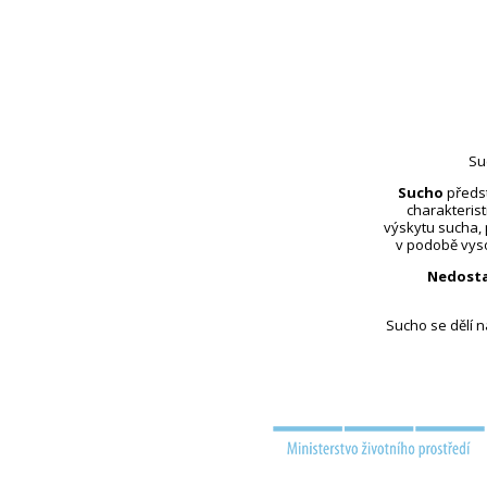
Su
Sucho
předst
charakterist
výskytu sucha,
v podobě vyso
Nedosta
Sucho se dělí 