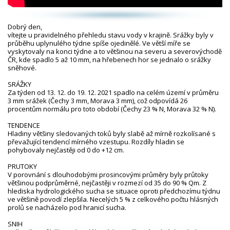
Dobrý den,
vítejte u pravidelného přehledu stavu vody v krajině. Srážky byly v
průběhu uplynulého týdne spíše ojedinělé. Ve větší míře se
vyskytovaly na konci týdne a to většinou na severu a severovýchodě
ČR, kde spadlo 5 až 10 mm, na hřebenech hor se jednalo o srážky
sněhové.
SRÁŽKY
Za týden od 13. 12. do 19. 12. 2021 spadlo na celém území v průměru
3 mm srážek (Čechy 3 mm, Morava 3 mm), což odpovídá 26
procentům normálu pro toto období (Čechy 23 % N, Morava 32 % N).
TENDENCE
Hladiny většiny sledovaných toků byly slabě až mírně rozkolísané s
převažující tendencí mírného vzestupu. Rozdíly hladin se
pohybovaly nejčastěji od 0 do +12 cm.
PRUTOKY
V porovnání s dlouhodobými prosincovými průměry byly průtoky
většinou podprůměrné, nejčastěji v rozmezí od 35 do 90 % Qm. Z
hlediska hydrologického sucha se situace oproti předchozímu týdnu
ve většině povodí zlepšila. Necelých 5 % z celkového počtu hlásných
profilů se nacházelo pod hranicí sucha.
SNIH