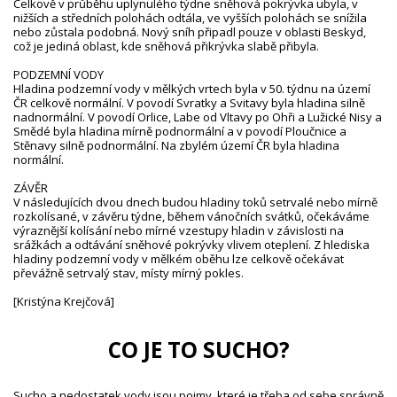
Celkově v průběhu uplynulého týdne sněhová pokrývka ubyla, v
nižších a středních polohách odtála, ve vyšších polohách se snížila
nebo zůstala podobná. Nový sníh připadl pouze v oblasti Beskyd,
což je jediná oblast, kde sněhová přikrývka slabě přibyla.
PODZEMNÍ VODY
Hladina podzemní vody v mělkých vrtech byla v 50. týdnu na území
ČR celkově normální. V povodí Svratky a Svitavy byla hladina silně
nadnormální. V povodí Orlice, Labe od Vltavy po Ohři a Lužické Nisy a
Smědé byla hladina mírně podnormální a v povodí Ploučnice a
Stěnavy silně podnormální. Na zbylém území ČR byla hladina
normální.
ZÁVĚR
V následujících dvou dnech budou hladiny toků setrvalé nebo mírně
rozkolísané, v závěru týdne, během vánočních svátků, očekáváme
výraznější kolísání nebo mírné vzestupy hladin v závislosti na
srážkách a odtávání sněhové pokrývky vlivem oteplení. Z hlediska
hladiny podzemní vody v mělkém oběhu lze celkově očekávat
převážně setrvalý stav, místy mírný pokles.
[Kristýna Krejčová]
CO JE TO SUCHO?
Sucho a nedostatek vody jsou pojmy, které je třeba od sebe správně