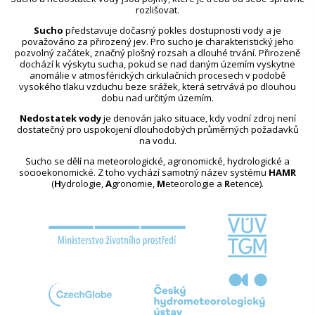
rozlišovat.
Sucho
představuje dočasný pokles dostupnosti vody a je
považováno za přirozený jev. Pro sucho je charakteristický jeho
pozvolný začátek, značný plošný rozsah a dlouhé trvání. Přirozeně
dochází k výskytu sucha, pokud se nad daným územím vyskytne
anomálie v atmosférických cirkulačních procesech v podobě
vysokého tlaku vzduchu beze srážek, která setrvává po dlouhou
dobu nad určitým územím.
Nedostatek vody
je definován jako situace, kdy vodní zdroj není
dostatečný pro uspokojení dlouhodobých průměrných požadavků
na vodu.
Sucho se dělí na meteorologické, agronomické, hydrologické a
socioekonomické. Z toho vychází samotný název systému
HAMR
(
H
ydrologie,
A
gronomie,
M
eteorologie a
R
etence).