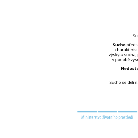
Su
Sucho
předst
charakterist
výskytu sucha,
v podobě vyso
Nedosta
Sucho se dělí 