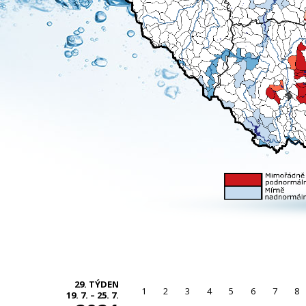
29. TÝDEN
1
2
3
4
5
6
7
8
19. 7. – 25. 7.