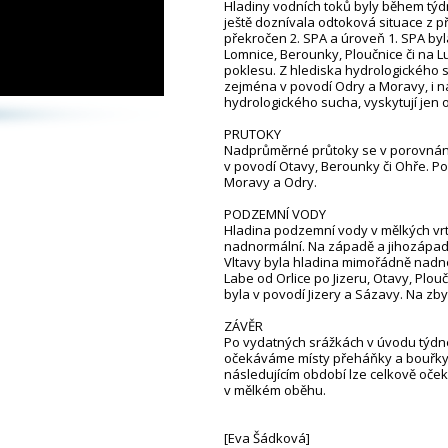
Hladiny vodních toků byly během týd
ještě doznívala odtoková situace z p
překročen 2. SPA a úroveň 1. SPA byl
Lomnice, Berounky, Ploučnice či na L
poklesu. Z hlediska hydrologického s
zejména v povodí Odry a Moravy, i na
hydrologického sucha, vyskytují jen o
PRUTOKY
Nadprůměrné průtoky se v porovnání
v povodí Otavy, Berounky či Ohře. Po
Moravy a Odry.
PODZEMNÍ VODY
Hladina podzemní vody v mělkých vrt
nadnormální. Na západě a jihozápadě
Vltavy byla hladina mimořádně nadnor
Labe od Orlice po Jizeru, Otavy, Plo
byla v povodí Jizery a Sázavy. Na zb
ZÁVĚR
Po vydatných srážkách v úvodu týdne 
očekáváme místy přeháňky a bouřky, v
následujícím období lze celkově oče
v mělkém oběhu.
[Eva Šádková]