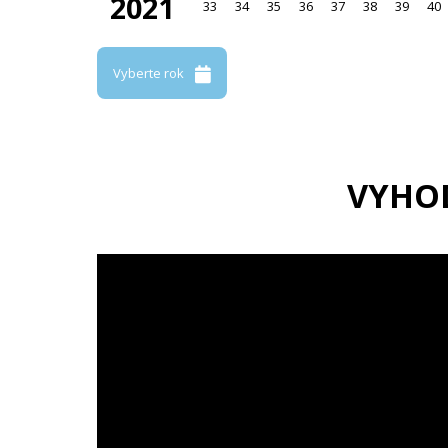
2021
33
34
35
36
37
38
39
40
Vyberte rok
VYHO