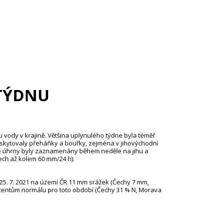
TÝDNU
u vody v krajině. Většina uplynulého týdne byla téměř
yskytovaly přeháňky a bouřky, zejména v jihovýchodní
vé úhrny byly zaznamenány během neděle na jihu a
ch až kolem 60 mm/24 h).
 25. 7. 2021 na území ČR 11 mm srážek (Čechy 7 mm,
centům normálu pro toto období (Čechy 31 % N, Morava