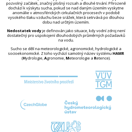
pozvolný začátek, značný plošný rozsah a dlouhé trvání. Přirozeně
dochází k výskytu sucha, pokud se nad daným územím vyskytne
anomálie v atmosférických cirkulačních procesech v podobě
vysokého tlaku vzduchu beze srážek, která setrvává po dlouhou
dobu nad určitým územím.
Nedostatek vody
je definován jako situace, kdy vodní zdroj není
dostatečný pro uspokojení dlouhodobých průměrných požadavků
na vodu.
Sucho se dělí na meteorologické, agronomické, hydrologické a
socioekonomické. Z toho vychází samotný název systému
HAMR
(
H
ydrologie,
A
gronomie,
M
eteorologie a
R
etence).