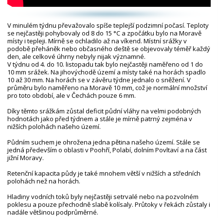
V minulém týdnu převažovalo spíše teplejší podzimní počasí. Teploty
se nejčastěji pohybovaly od 8 do 15 °C a zpočátku bylo na Moravě
místy i tepleji. Mírně se ochladilo až na víkend. Místní srážky v
podobě přeháněk nebo občasného deště se objevovaly téměř každý
den, ale celkové úhrny nebyly nijak významné.
V týdnu od 4. do 10. listopadu tak bylo nejčastěji naměřeno od 1 do
10 mm srážek. Na jihovýchodě území a místy také na horách spadlo
10 až 30 mm. Na horách se v závěru týdne jednalo o sněžení. V
průměru bylo naměřeno na Moravě 10 mm, což je normální množství
pro toto období, ale v Čechách pouze 6 mm.
Díky těmto srážkám zůstal deficit půdní vláhy na velmi podobných
hodnotách jako před týdnem a stále je mírně patrný zejména v
nižších polohách našeho území.
Půdním suchem je ohrožena jedna pětina našeho území. Stále se
jedná především o oblasti v Poohří, Polabí, dolním Povltaví a na část
jižní Moravy.
Retenční kapacita půdy je také mnohem větší v nižších a středních
polohách než na horách.
Hladiny vodních toků byly nejčastěji setrvalé nebo na pozvolném
poklesu a pouze přechodně slabě kolísaly. Průtoky v řekách zůstaly i
nadále většinou podprůměrné.