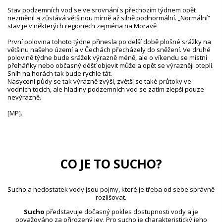
Stav podzemních vod se ve srovnání s přechozím týdnem opět
nezměnil a zůstává většinou mírně až silně podnormální. „Normální“
stav je v některých regionech zejména na Moravě
První polovina tohoto týdne přinesla po delší době plošné srážky na
většinu našeho území a v Čechách přecházely do sněžení. Ve druhé
polovině týdne bude srážek výrazně méně, ale o víkendu se místní
přeháňky nebo občasný déšť objevit může a opět se výrazněji oteplí.
Sníh na horách tak bude rychle tát.
Nasycení půdy se tak výrazně zvýší, zvětší se také průtoky ve
vodních tocích, ale hladiny podzemních vod se zatím zlepší pouze
nevýrazně.
[MP].
CO JE TO SUCHO?
Sucho a nedostatek vody jsou pojmy, které je třeba od sebe správně
rozlišovat.
Sucho
představuje dočasný pokles dostupnosti vody a je
považováno za přirozený jev. Pro sucho je charakteristický jeho