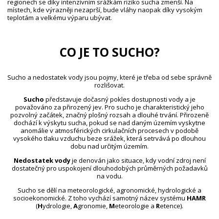
regionech se díky intenzivním srážkám riziko sucha zmenší. Na
místech, kde výrazněji nezaprší, bude vláhy naopak díky vysokým
teplotám a velkému výparu ubývat.
CO JE TO SUCHO?
Sucho a nedostatek vody jsou pojmy, které je třeba od sebe správně
rozlišovat.
Sucho
představuje dočasný pokles dostupnosti vody a je
považováno za přirozený jev. Pro sucho je charakteristický jeho
pozvolný začátek, značný plošný rozsah a dlouhé trvání. Přirozeně
dochází k výskytu sucha, pokud se nad daným územím vyskytne
anomálie v atmosférických cirkulačních procesech v podobě
vysokého tlaku vzduchu beze srážek, která setrvává po dlouhou
dobu nad určitým územím.
Nedostatek vody
je definován jako situace, kdy vodní zdroj není
dostatečný pro uspokojení dlouhodobých průměrných požadavků
na vodu.
Sucho se dělí na meteorologické, agronomické, hydrologické a
socioekonomické. Z toho vychází samotný název systému
HAMR
(
H
ydrologie,
A
gronomie,
M
eteorologie a
R
etence).