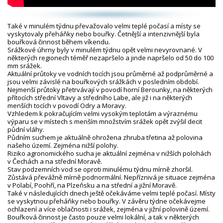
Také v minulém týdnu převažovalo velmi teplé počasí a místy se
vyskytovaly přeháňky nebo bouřky. Četnější a intenzivnější byla
bouřková činnost během víkendu.
Srážkové úhrny byly v minulém týdnu opět velmi nevyrovnané. V
některých regionech téměř nezapršelo a jinde napršelo od 50 do 100
mm srážek.
Aktuální průtoky ve vodních tocích jsou průměrné až podprůměrné a
jsou velmi závislé na bouřkových srážkách v posledním období.
Nejmenší průtoky přetrvávají v povodí horní Berounky, na některých
přítocích střední Vltavy a středního Labe, ale již i na některých
menších tocích v povodí Odry a Moravy.
Vzhledem k pokračujícím velmi vysokým teplotám a výraznému
výparu se v místech s menším množstvím srážek opět zvýšil deficit
půdní vláhy.
Půdním suchem je aktuálně ohrožena zhruba třetina až polovina
našeho území. Zejména nižší polohy.
Riziko agronomického sucha je aktuální zejména v nižších polohách
v Čechách a na střední Moravě.
Stav podzemních vod se oproti minulému týdnu mírně zhoršil.
Zůstává převážně mírně podnormální. Nepříznivá je situace zejména
v Polabí, Poohří, na Plzeňsku a na střední a jižní Moravě.
Také v následujících dnech ještě očekáváme velmi teplé počasí. Místy
se vyskytnou přeháňky nebo bouřky. V závěru týdne očekávejme
ochlazení a více oblačnosti i srážek, zejména v jižní polovině území.
Bouřková činnost je často pouze velmi lokální, a tak v některých