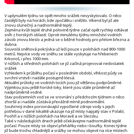
V uplynulém týdnu se opět mnoho srážek nevyskytovalo. O něco
častější byly na horách, kde zpočátku i sněžilo. Víkend byl již ale
znovu slunečný a nadnormálně teplý.
Zejména kvůli teplé druhé polovině týdne začal opět rychleji odtávat
sníh z horských oblastí. Oproti minulému týdnu množství vodních
zásob znovu kleslo a jedná se o běžné hodnoty pro přelom března a
dubna.
Souvislá sněhová pokrývka už leží pouze v polohách nad 800-1000
metrů. Nejvíce vody ve sněhu se stále vyskytuje na hřebenech
Krkonoš, i přes 1000 mm.
V nižších a středních polohách se již začíná projevovat nedostatek
srážek
Vzhledem k průběhu počasí v posledním období, vlhkost půdy ve
svrchní vrstvě i nadále postupně klesá.
Aktuální průtoky ve vodních tocích jsou již většinou podprůměrné.
Výjimkou jsou ještě horské toky, které jsou stále průměrně až
nadprůměrně vodné.
Stav podzemních vod se ve srovnání s předchozím týdnem o něco
zhoršil a i nadále zůstává převážně mírně podnormální.
Souhrnný index porovnávající vypočtené zdroje vody s jejich
potřebou v dané lokalitě ukazuje na již místy napjatý stav v Polabí,
Poohří a v nižších polohách na Moravě a ve Slezsku.
Také v následujících dnech ještě očekávejme nadnormálně teplé
počasí. Pouze místy se objeví přeháňky nebo i bouřky. Konec týdne
již bude trochu chladnější a srážky se mohou objevit na více místech.