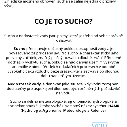
Z hlediska možného obnovení sucha se zatím nejedná o příznivý
vývoj.
CO JE TO SUCHO?
Sucho a nedostatek vody jsou pojmy, které je třeba od sebe správně
rozlišovat.
Sucho
představuje dočasný pokles dostupnosti vody a je
považováno za přirozený jev. Pro sucho je charakteristický jeho
pozvolný začátek, značný plošný rozsah a dlouhé trvání. Přirozeně
dochází k výskytu sucha, pokud se nad daným územím vyskytne
anomálie v atmosférických cirkulačních procesech v podobě
vysokého tlaku vzduchu beze srážek, která setrvává po dlouhou
dobu nad určitým územím.
Nedostatek vody
je definován jako situace, kdy vodní zdroj není
dostatečný pro uspokojení dlouhodobých průměrných požadavků
na vodu.
Sucho se dělí na meteorologické, agronomické, hydrologické a
socioekonomické. Z toho vychází samotný název systému
HAMR
(
H
ydrologie,
A
gronomie,
M
eteorologie a
R
etence).