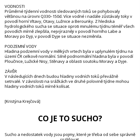
VODNOSTI
Průměrné týdenní vodnosti sledovaných toků se pohybovaly
většinou na úrovni Q330–150d. Více vodné i nadále zůstávaly toky v
povodí horní Vltavy, Otavy, Lužnice a Berounky. Z hlediska
hydrologického sucha se situace oproti minulému týdnu téměř všech
povodích mírně zlepšila, nejvýrazněji v povodí horního Labe a
Moravy po Dyji, v povodí Dyje se situace nezměnila.
PODZEMNÍ VODY
Hladina podzemní vody v mělkých vrtech byla v uplynulém týdnu na
území ČR celkově normální. Silně podnormální hladina byla v povodí
Ploučnice, Lužické Nisy, Stěnavy a oblasti soutoku Moravy a Dyje.
ZÁVĚR
V následujících dnech budou hladiny vodních toků převážně
setrvalé. V závislosti na srážkách ve druhé polovině týdne mohou
hladiny vodních toků mírně kolísat.
[Kristýna Krejčová]
CO JE TO SUCHO?
Sucho a nedostatek vody jsou pojmy, které je třeba od sebe správně
rozlišovat.