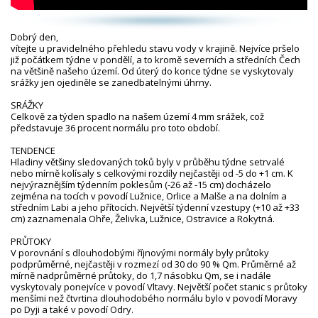
Dobrý den,
vítejte u pravidelného přehledu stavu vody v krajině. Nejvíce pršelo
již počátkem týdne v pondělí, a to kromě severních a středních Čech
na většině našeho území. Od úterý do konce týdne se vyskytovaly
srážky jen ojediněle se zanedbatelnými úhrny.
SRÁŽKY
Celkově za týden spadlo na našem území 4 mm srážek, což
představuje 36 procent normálu pro toto období.
TENDENCE
Hladiny většiny sledovaných toků byly v průběhu týdne setrvalé
nebo mírně kolísaly s celkovými rozdíly nejčastěji od -5 do +1 cm. K
nejvýraznějším týdenním poklesům (-26 až -15 cm) docházelo
zejména na tocích v povodí Lužnice, Orlice a Malše a na dolním a
středním Labi a jeho přítocích. Největší týdenní vzestupy (+10 až +33
cm) zaznamenala Ohře, Želivka, Lužnice, Ostravice a Rokytná.
PRŮTOKY
V porovnání s dlouhodobými říjnovými normály byly průtoky
podprůměrné, nejčastěji v rozmezí od 30 do 90 % Qm. Průměrné až
mírně nadprůměrné průtoky, do 1,7 násobku Qm, se i nadále
vyskytovaly ponejvíce v povodí Vltavy. Největší počet stanic s průtoky
menšími než čtvrtina dlouhodobého normálu bylo v povodí Moravy
po Dyji a také v povodí Odry.