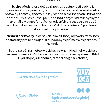
Sucho
představuje dočasný pokles dostupnosti vody a je
považováno za přirozený jev. Pro sucho je charakteristický jeho
pozvolný začátek, značný plošný rozsah a dlouhé trvání. Přirozeně
dochází k výskytu sucha, pokud se nad daným územím vyskytne
anomálie v atmosférických cirkulačních procesech v podobě
vysokého tlaku vzduchu beze srážek, která setrvává po dlouhou
dobu nad určitým územím.
Nedostatek vody
je definován jako situace, kdy vodní zdroj není
dostatečný pro uspokojení dlouhodobých průměrných požadavků
na vodu.
Sucho se dělí na meteorologické, agronomické, hydrologické a
socioekonomické. Z toho vychází samotný název systému
HAMR
(
H
ydrologie,
A
gronomie,
M
eteorologie a
R
etence).