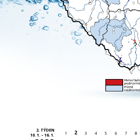
2. TÝDEN
2
1
3
4
5
6
7
8
10. 1. – 16. 1.