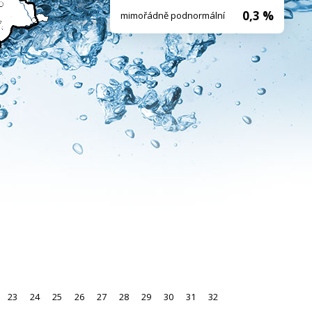
0,3 %
mimořádně podnormální
23
24
25
26
27
28
29
30
31
32