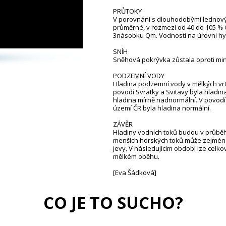
PRŮTOKY
V porovnání s dlouhodobými lednový
průměrné, v rozmezí od 40 do 105 % 
3násobku Qm. Vodnosti na úrovni hy
SNÍH
Sněhová pokrývka zůstala oproti min
PODZEMNÍ VODY
Hladina podzemní vody v mělkých vrte
povodí Svratky a Svitavy byla hladin
hladina mírně nadnormální. V povodí
území ČR byla hladina normální.
ZÁVĚR
Hladiny vodních toků budou v průběh
menších horských toků může zejména
jevy. V následujícím období lze cel
mělkém oběhu.
[Eva Šádková]
CO JE TO SUCHO?