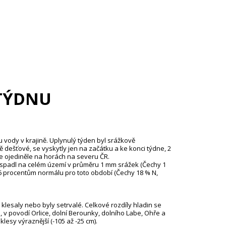
TÝDNU
u vody v krajině. Uplynulý týden byl srážkově
dešťové, se vyskytly jen na začátku a ke konci týdne, 2
 ojediněle na horách na severu ČR.
22 spadl na celém území v průměru 1 mm srážek (Čechy 1
 procentům normálu pro toto období (Čechy 18 % N,
klesaly nebo byly setrvalé. Celkové rozdíly hladin se
, v povodí Orlice, dolní Berounky, dolního Labe, Ohře a
lesy výraznější (-105 až -25 cm).