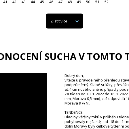
41
42
43
44
45
46
47
48
49
50
51
52
Zjistit více
DNOCENÍ SUCHA V TOMTO 
Dobrý den,
vítejte u pravidelného přehledu stav
podprůměrný. Slabé srážky, převážně 
až 4 cm nového sněhu připadly pouze
Za týden od 10. 1. 2022 do 16. 1. 20
mm, Morava 0,5 mm), což odpovídá 16
Morava 9 % N).
TENDENCE
Hladiny většiny toků v průběhu týdne 
pohybovaly nejčastěji od -18 do -1 cm
dolní Moravy byly celkové týdenní pok