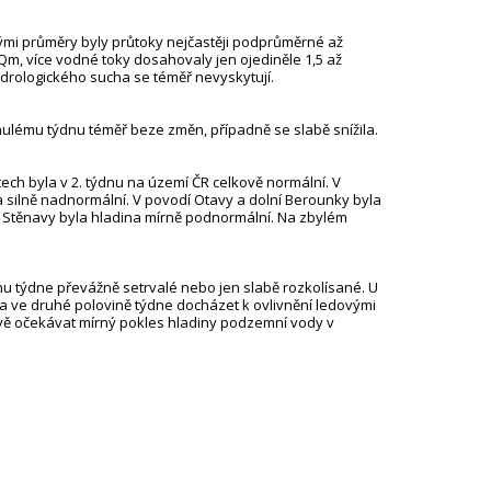
mi průměry byly průtoky nejčastěji podprůměrné až
Qm, více vodné toky dosahovaly jen ojediněle 1,5 až
drologického sucha se téměř nevyskytují.
ulému týdnu téměř beze změn, případně se slabě snížila.
ch byla v 2. týdnu na území ČR celkově normální. V
a silně nadnormální. V povodí Otavy a dolní Berounky byla
 Stěnavy byla hladina mírně podnormální. Na zbylém
u týdne převážně setrvalé nebo jen slabě rozkolísané. U
 ve druhé polovině týdne docházet k ovlivnění ledovými
kově očekávat mírný pokles hladiny podzemní vody v