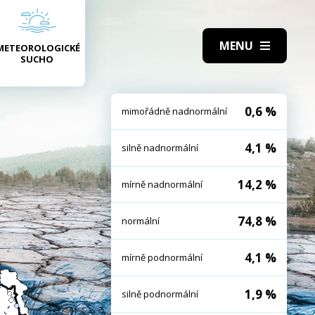
METEOROLOGICKÉ
SUCHO
0,6 %
mimořádně nadnormální
4,1 %
silně nadnormální
14,2 %
mírně nadnormální
74,8 %
normální
4,1 %
mírně podnormální
1,9 %
silně podnormální