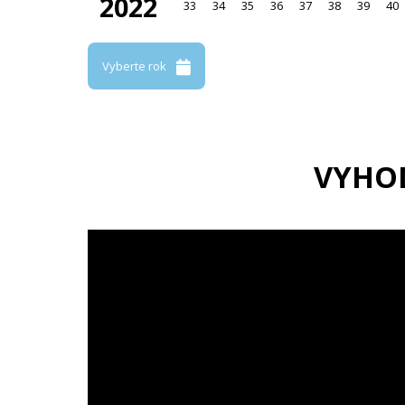
2022
33
34
35
36
37
38
39
40
Vyberte rok
VYHO