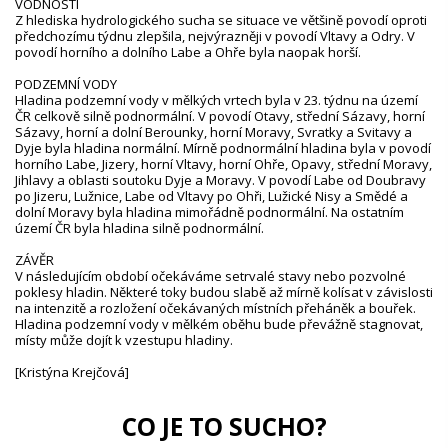
VODNOSTI
Z hlediska hydrologického sucha se situace ve většině povodí oproti
předchozímu týdnu zlepšila, nejvýrazněji v povodí Vltavy a Odry. V
povodí horního a dolního Labe a Ohře byla naopak horší.
PODZEMNÍ VODY
Hladina podzemní vody v mělkých vrtech byla v 23. týdnu na území
ČR celkově silně podnormální. V povodí Otavy, střední Sázavy, horní
Sázavy, horní a dolní Berounky, horní Moravy, Svratky a Svitavy a
Dyje byla hladina normální. Mírně podnormální hladina byla v povodí
horního Labe, Jizery, horní Vltavy, horní Ohře, Opavy, střední Moravy,
Jihlavy a oblasti soutoku Dyje a Moravy. V povodí Labe od Doubravy
po Jizeru, Lužnice, Labe od Vltavy po Ohři, Lužické Nisy a Smědé a
dolní Moravy byla hladina mimořádně podnormální. Na ostatním
území ČR byla hladina silně podnormální.
ZÁVĚR
V následujícím období očekáváme setrvalé stavy nebo pozvolné
poklesy hladin. Některé toky budou slabě až mírně kolísat v závislosti
na intenzitě a rozložení očekávaných místních přeháněk a bouřek.
Hladina podzemní vody v mělkém oběhu bude převážně stagnovat,
místy může dojít k vzestupu hladiny.
[Kristýna Krejčová]
CO JE TO SUCHO?