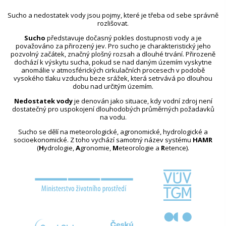
Sucho a nedostatek vody jsou pojmy, které je třeba od sebe správně
rozlišovat.
Sucho
představuje dočasný pokles dostupnosti vody a je
považováno za přirozený jev. Pro sucho je charakteristický jeho
pozvolný začátek, značný plošný rozsah a dlouhé trvání. Přirozeně
dochází k výskytu sucha, pokud se nad daným územím vyskytne
anomálie v atmosférických cirkulačních procesech v podobě
vysokého tlaku vzduchu beze srážek, která setrvává po dlouhou
dobu nad určitým územím.
Nedostatek vody
je definován jako situace, kdy vodní zdroj není
dostatečný pro uspokojení dlouhodobých průměrných požadavků
na vodu.
Sucho se dělí na meteorologické, agronomické, hydrologické a
socioekonomické. Z toho vychází samotný název systému
HAMR
(
H
ydrologie,
A
gronomie,
M
eteorologie a
R
etence).