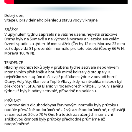
Dobrý den,
vítejte u pravidelného přehledu stavu vody v krajině.
SRÁŽKY
V uplynulém týdnu zapršelo na většině území, největší srážkové
úhrny byly na Šumavě a na východě Moravy a Slezska. Na celém
území spadlo za týden 16 mm srážek (Čechy 12 mm, Morava 23 mm),
což odpovídá 81 procentům normálu pro toto období (Čechy 66 % N,
Morava 106 % N).
TENDENCE
Hladiny vodních toků byly v průběhu týdne setrvalé nebo vlivem
intenzivních přeháněk a bouřek mírně kolísaly či stoupaly. K
největším vzestupům došlo v již počátkem týdne v povodí horní
Otavy, Volyňky, Blanice a Teplé Vltavy, kdy na několika místech byl
překročen 1. SPA, na Blanici v Podedvorech krátce 3. SPA. V závěru
týdne již byly hladiny setrvalé, případně na poklesu.
PRŮTOKY
V porovnání s dlouhodobými červnovými normály byly průtoky i
nadále převážně podprůměrné až výrazně podprůměrné, nejčastěji
v rozmezí od 20 do 70 % Qm. Na tocích zasažených intenzivní
srážkovou činností byly průtoky přechodně průměrné až
nadprůměrné.