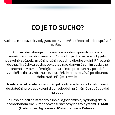
CO JE TO SUCHO?
Sucho a nedostatek vody jsou pojmy, které je třeba od sebe správně
rozlišovat.
Sucho
představuje dočasný pokles dostupnosti vody a je
považováno za přirozený jev. Pro sucho je charakteristický jeho
pozvolný začátek, značný plošný rozsah a dlouhé trvání. Přirozeně
dochází k výskytu sucha, pokud se nad daným územím vyskytne
anomálie v atmosférických cirkulačních procesech v podobě
vysokého tlaku vzduchu beze srážek, která setrvává po dlouhou
dobu nad určitým územím.
Nedostatek vody
je definován jako situace, kdy vodní zdroj není
dostatečný pro uspokojení dlouhodobých průměrných požadavků
na vodu.
Sucho se dělí na meteorologické, agronomické, hydrologické a
socioekonomické. Z toho vychází samotný název systému
HAMR
(
H
ydrologie,
A
gronomie,
M
eteorologie a
R
etence).