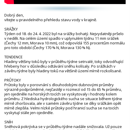
Dobrý den,
vítejte u pravidelného přehledu stavu vody v krajině.
SRÁŽKY
Týden od 18. do 24. 4. 2022 byl na srážky bohatý. Nejvydatněji pršelo
v neděli. Na celém území spadlo v uplynulém týdnu 11 mm srážek
(Čechy 12 mm, Morava 10 mm), což odpovídá 155 procentům normálu
pro toto období (Čechy 170 % N, Morava 130 % N).
TENDENCE
Hladiny většiny toků byly v průběhu týdne setrvalé, toky odvodňující
hřebeny hor v důsledku odtávání sněhu kolísaly. Po srážkách v
závěru týdne byly hladiny toků na většině území mírně rozkolísané.
PRŮTOKY
Průtoky byly v porovnání s dlouhodobými dubnovými průměry
výrazně podprůměrné, nejčastěji v rozmezí od 15 do 65 % průměru,
jen ojediněle na horských tocích se vyskytovaly i hodnoty kolem
průměru. Z hlediska hydrologického sucha se situace během týdne
mírně zhoršovala, ale v samém závěru týdne se díky srážkám opět
mírně zlepšila. Velmi nízké průtoky pod hranicí sucha se na tocích
vyskytují stále jen ojediněle.
SNÍH
Sněhová pokrývka se v průběhu týdne nadále snižovala. Už pouze