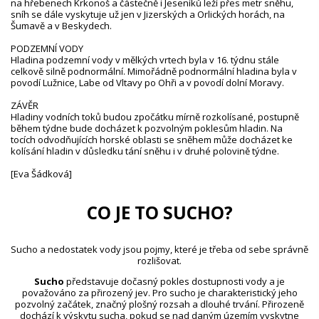
na hřebenech Krkonoš a částečně i Jeseníků leží přes metr sněhu,
sníh se dále vyskytuje už jen v Jizerských a Orlických horách, na
Šumavě a v Beskydech.
PODZEMNÍ VODY
Hladina podzemní vody v mělkých vrtech byla v 16. týdnu stále
celkově silně podnormální. Mimořádně podnormální hladina byla v
povodí Lužnice, Labe od Vltavy po Ohři a v povodí dolní Moravy.
ZÁVĚR
Hladiny vodních toků budou zpočátku mírně rozkolísané, postupně
během týdne bude docházet k pozvolným poklesům hladin. Na
tocích odvodňujících horské oblasti se sněhem může docházet ke
kolísání hladin v důsledku tání sněhu i v druhé polovině týdne.
[Eva Šádková]
CO JE TO SUCHO?
Sucho a nedostatek vody jsou pojmy, které je třeba od sebe správně
rozlišovat.
Sucho
představuje dočasný pokles dostupnosti vody a je
považováno za přirozený jev. Pro sucho je charakteristický jeho
pozvolný začátek, značný plošný rozsah a dlouhé trvání. Přirozeně
dochází k výskytu sucha, pokud se nad daným územím vyskytne