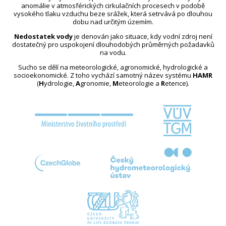
anomálie v atmosférických cirkulačních procesech v podobě
vysokého tlaku vzduchu beze srážek, která setrvává po dlouhou
dobu nad určitým územím.
Nedostatek vody
je definován jako situace, kdy vodní zdroj není
dostatečný pro uspokojení dlouhodobých průměrných požadavků
na vodu.
Sucho se dělí na meteorologické, agronomické, hydrologické a
socioekonomické. Z toho vychází samotný název systému
HAMR
(
H
ydrologie,
A
gronomie,
M
eteorologie a
R
etence).