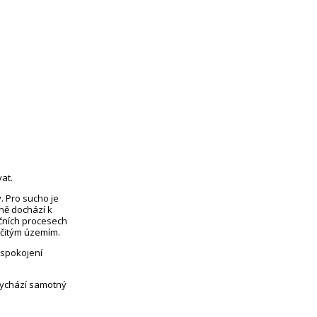
at.
. Pro sucho je
eně dochází k
čních procesech
rčitým územím.
uspokojení
vychází samotný