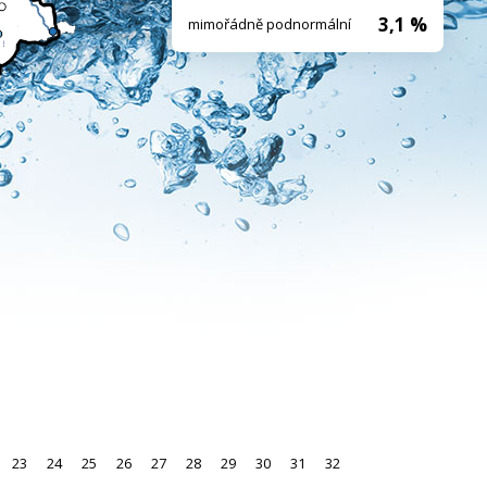
3,1 %
mimořádně podnormální
23
24
25
26
27
28
29
30
31
32