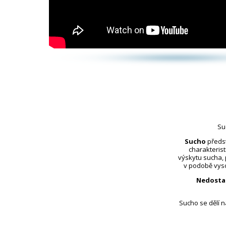
Su
Sucho
předst
charakterist
výskytu sucha,
v podobě vyso
Nedosta
Sucho se dělí 