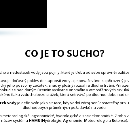
CO JE TO SUCHO?
cho a nedostatek vody jsou pojmy, které je třeba od sebe správně rozlišov
avuje dočasný pokles dostupnosti vody a je považováno za přirozený jev
ický jeho pozvolný začátek, značný plošný rozsah a dlouhé trvání. Přiroz
 pokud se nad daným územím vyskytne anomálie v atmosférických cirkula
kého tlaku vzduchu beze srážek, která setrvává po dlouhou dobu nad u
tek vody
je definován jako situace, kdy vodní zdroj není dostatečný pro 
dlouhodobých průměrných požadavků na vodu.
na meteorologické, agronomické, hydrologické a socioekonomické. Z toho 
název systému
HAMR
(
H
ydrologie,
A
gronomie,
M
eteorologie a
R
etence).