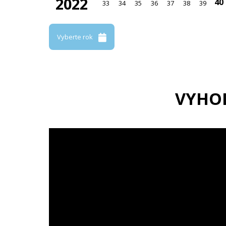
2022
40
33
34
35
36
37
38
39
Vyberte rok
VYHO