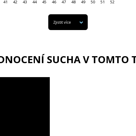
41
42
43
44
45
46
47
48
49
50
51
52
Zjistit více
DNOCENÍ SUCHA V TOMTO 