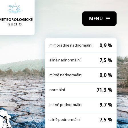
METEOROLOGICKÉ
SUCHO
0,9 %
mimořádně nadnormální
7,5 %
silně nadnormální
0,0 %
mírně nadnormální
71,3 %
normální
9,7 %
mírně podnormální
7,5 %
silně podnormální