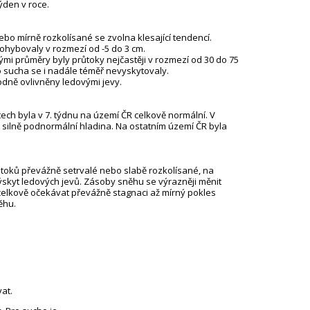
den v roce.
ebo mírně rozkolísané se zvolna klesající tendencí.
pohybovaly v rozmezí od -5 do 3 cm.
i průměry byly průtoky nejčastěji v rozmezí od 30 do 75
o sucha se i nadále téměř nevyskytovaly.
odně ovlivněny ledovými jevy.
ch byla v 7. týdnu na území ČR celkově normální. V
silně podnormální hladina. Na ostatním území ČR byla
 toků převážně setrvalé nebo slabě rozkolísané, na
ýskyt ledových jevů. Zásoby sněhu se výrazněji měnit
celkově očekávat převážně stagnaci až mírný pokles
ěhu.
at.