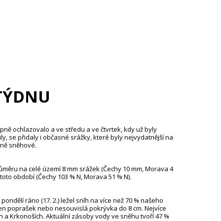
TÝDNU
upně ochlazovalo a ve středu a ve čtvrtek, kdy už byly
ly, se přidaly i občasné srážky, které byly nejvydatnější na
žně sněhové.
 průměru na celé území 8 mm srážek (Čechy 10 mm, Morava 4
toto období (Čechy 103 % N, Morava 51 % N).
pondělí ráno (17. 2.) ležel sníh na více než 70 % našeho
 jen poprašek nebo nesouvislá pokrývka do 8 cm. Nejvíce
ch a Krkonoších. Aktuální zásoby vody ve sněhu tvoří 47 %