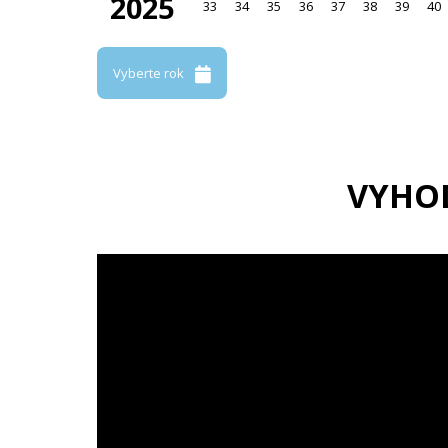
2025
33
34
35
36
37
38
39
40
Vyberte rok
VYHO