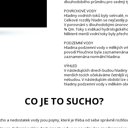
dlouhodobého průměru pro sedmý tý
POVRCHOVÉ VODY
Hladiny vodních toků byly setrvalé, n
Celkové rozdíly hladin se nejčastěji 
V porovnání s dlouhodobými únorovým
% Qm. Toky s indikací hydrologickéh
Některé menší vodní toky byly přech
PODZEMNÍ VODY
Hladina podzemní vody v mělkých vrte
povodí Ploučnice byla zaznamenána 
zaznamenána normální hladina.
VÝHLED
V následujících dnech budou hladiny
menších tocích očekáváme četnější v
nebudou. V následujícím období lze 
hladiny podzemní vody v mělkém ob
CO JE TO SUCHO?
cho a nedostatek vody jsou pojmy, které je třeba od sebe správně rozlišov