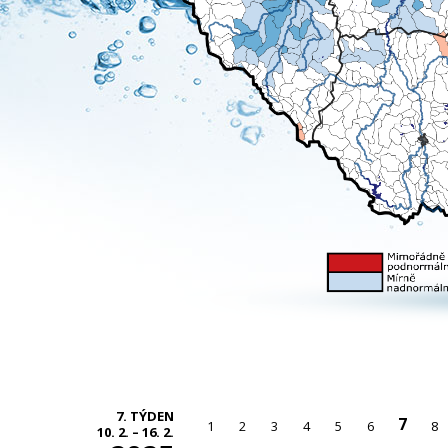
7. TÝDEN
7
1
2
3
4
5
6
8
10. 2. – 16. 2.