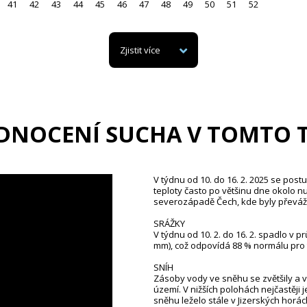
41
42
43
44
45
46
47
48
49
50
51
52
Zjistit více
DNOCENÍ SUCHA V TOMTO 
V týdnu od 10. do 16. 2. 2025 se post
teploty často po většinu dne okolo nu
severozápadě Čech, kde byly převá
SRÁŽKY
V týdnu od 10. 2. do 16. 2. spadlo v
mm), což odpovídá 88 % normálu pro 
SNÍH
Zásoby vody ve sněhu se zvětšily a v 
území. V nižších polohách nejčastěji
sněhu leželo stále v Jizerských horá