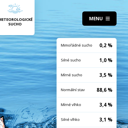
METEOROLOGICKÉ
SUCHO
0,2 %
Mimořádné sucho
1,0 %
Silné sucho
3,5 %
Mírné sucho
88,6 %
Normální stav
3,4 %
Mírné vlhko
3,1 %
Silné vlhko