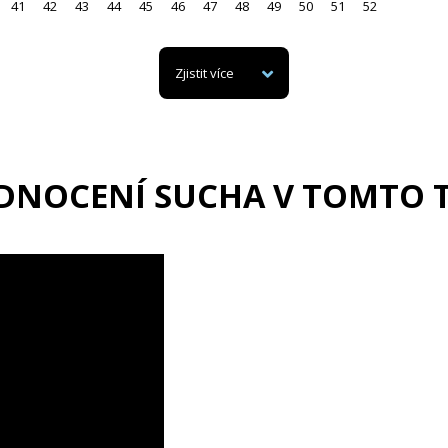
41
42
43
44
45
46
47
48
49
50
51
52
Zjistit více
DNOCENÍ SUCHA V TOMTO 