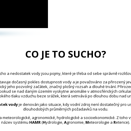
CO JE TO SUCHO?
cho a nedostatek vody jsou pojmy, které je třeba od sebe správně rozlišov
avuje dočasný pokles dostupnosti vody a je považováno za přirozený jev
ický jeho pozvolný začátek, značný plošný rozsah a dlouhé trvání. Přiroz
 pokud se nad daným územím vyskytne anomálie v atmosférických cirkula
kého tlaku vzduchu beze srážek, která setrvává po dlouhou dobu nad u
tek vody
je definován jako situace, kdy vodní zdroj není dostatečný pro 
dlouhodobých průměrných požadavků na vodu.
na meteorologické, agronomické, hydrologické a socioekonomické. Z toho 
název systému
HAMR
(
H
ydrologie,
A
gronomie,
M
eteorologie a
R
etence).