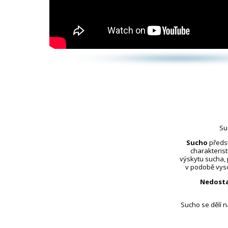
Su
Sucho
předst
charakterist
výskytu sucha,
v podobě vyso
Nedosta
Sucho se dělí 