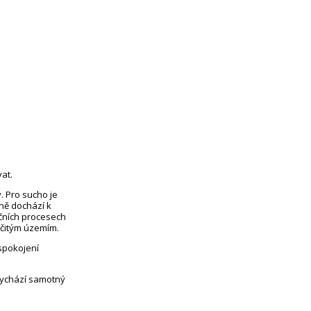
at.
. Pro sucho je
eně dochází k
čních procesech
rčitým územím.
uspokojení
vychází samotný