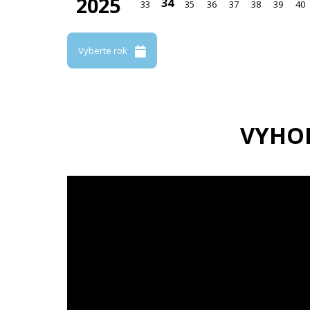
2025
34
33
35
36
37
38
39
40
Vyberte rok
VYHO