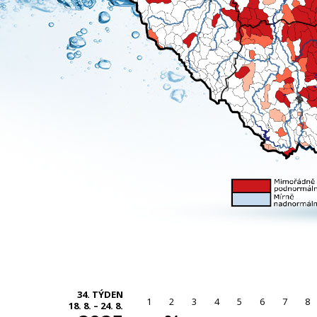
34. TÝDEN
1
2
3
4
5
6
7
8
18. 8. – 24. 8.