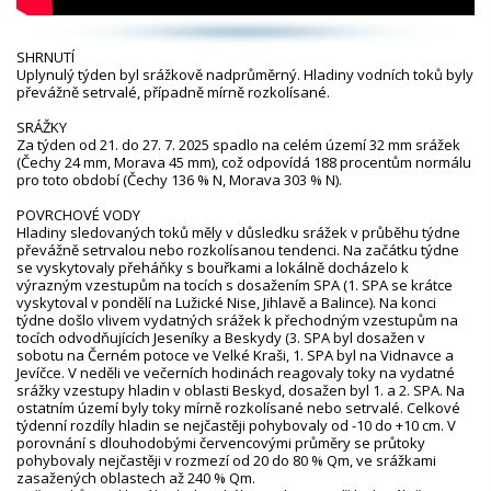
SHRNUTÍ
Uplynulý týden byl srážkově nadprůměrný. Hladiny vodních toků byly
převážně setrvalé, případně mírně rozkolísané.
SRÁŽKY
Za týden od 21. do 27. 7. 2025 spadlo na celém území 32 mm srážek
(Čechy 24 mm, Morava 45 mm), což odpovídá 188 procentům normálu
pro toto období (Čechy 136 % N, Morava 303 % N).
POVRCHOVÉ VODY
Hladiny sledovaných toků měly v důsledku srážek v průběhu týdne
převážně setrvalou nebo rozkolísanou tendenci. Na začátku týdne
se vyskytovaly přeháňky s bouřkami a lokálně docházelo k
výrazným vzestupům na tocích s dosažením SPA (1. SPA se krátce
vyskytoval v pondělí na Lužické Nise, Jihlavě a Balince). Na konci
týdne došlo vlivem vydatných srážek k přechodným vzestupům na
tocích odvodňujících Jeseníky a Beskydy (3. SPA byl dosažen v
sobotu na Černém potoce ve Velké Kraši, 1. SPA byl na Vidnavce a
Jevíčce. V neděli ve večerních hodinách reagovaly toky na vydatné
srážky vzestupy hladin v oblasti Beskyd, dosažen byl 1. a 2. SPA. Na
ostatním území byly toky mírně rozkolísané nebo setrvalé. Celkové
týdenní rozdíly hladin se nejčastěji pohybovaly od -10 do +10 cm. V
porovnání s dlouhodobými červencovými průměry se průtoky
pohybovaly nejčastěji v rozmezí od 20 do 80 % Qm, ve srážkami
zasažených oblastech až 240 % Qm.