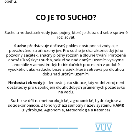
oběhu.
CO JE TO SUCHO?
Sucho a nedostatek vody jsou pojmy, které je třeba od sebe správně
rozlišovat.
Sucho
představuje dočasný pokles dostupnosti vody a je
považováno za přirozený jev. Pro sucho je charakteristický jeho
pozvolný začátek, značný plošný rozsah a dlouhé trvání. Přirozeně
dochází k výskytu sucha, pokud se nad daným územím vyskytne
anomálie v atmosférických cirkulačních procesech v podobě
vysokého tlaku vzduchu beze srážek, která setrvává po dlouhou
dobu nad určitým územím.
Nedostatek vody
je definován jako situace, kdy vodní zdroj není
dostatečný pro uspokojení dlouhodobých průměrných požadavků
na vodu.
Sucho se dělí na meteorologické, agronomické, hydrologické a
socioekonomické. Z toho vychází samotný název systému
HAMR
(
H
ydrologie,
A
gronomie,
M
eteorologie a
R
etence).