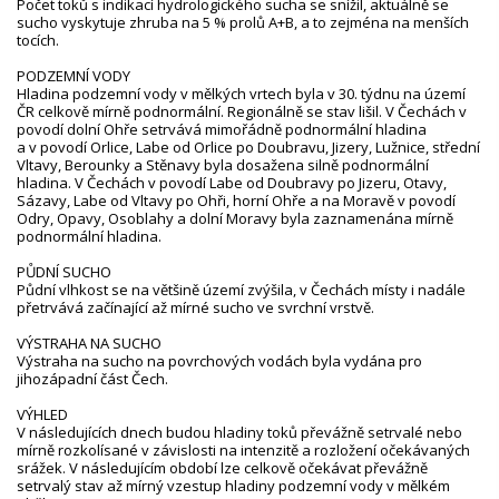
Počet toků s indikací hydrologického sucha se snížil, aktuálně se
sucho vyskytuje zhruba na 5 % profilů A+B, a to zejména na menších
tocích.
PODZEMNÍ VODY
Hladina podzemní vody v mělkých vrtech byla v 30. týdnu na území
ČR celkově mírně podnormální. Regionálně se stav lišil. V Čechách v
povodí dolní Ohře setrvává mimořádně podnormální hladina
a v povodí Orlice, Labe od Orlice po Doubravu, Jizery, Lužnice, střední
Vltavy, Berounky a Stěnavy byla dosažena silně podnormální
hladina. V Čechách v povodí Labe od Doubravy po Jizeru, Otavy,
Sázavy, Labe od Vltavy po Ohři, horní Ohře a na Moravě v povodí
Odry, Opavy, Osoblahy a dolní Moravy byla zaznamenána mírně
podnormální hladina.
PŮDNÍ SUCHO
Půdní vlhkost se na většině území zvýšila, v Čechách místy i nadále
přetrvává začínající až mírné sucho ve svrchní vrstvě.
VÝSTRAHA NA SUCHO
Výstraha na sucho na povrchových vodách byla vydána pro
jihozápadní část Čech.
VÝHLED
V následujících dnech budou hladiny toků převážně setrvalé nebo
mírně rozkolísané v závislosti na intenzitě a rozložení očekávaných
srážek. V následujícím období lze celkově očekávat převážně
setrvalý stav až mírný vzestup hladiny podzemní vody v mělkém