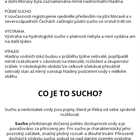
a dolní Moravy byla zaznamenána mírně nadnormální hladina.
PŮDNÍ SUCHO
V současnosti registrujeme ojediněle především na jižní Moravě a v
severozápadních Čechách začínající půdní sucho ve vrstvě 0-40 cm.
VÝSTRAHA
Výstraha na hydrologické sucho v platnosti nebyla a není vydána ani
na další týden.
VÝHLED
Hladiny vodních toků budou v průběhu týdne setrvalé, popřípadě
mírně rozkolísané v závislosti na intenzitě, rozložení a skupenství
srážek. V následujícím období lze celkově očekávat převážně
setrvalý stav až mírný vzestup hladiny podzemní vody v mělkém
oběhu.
CO JE TO SUCHO?
Sucho a nedostatek vody jsou pojmy, které je třeba od sebe správně
rozlišovat.
Sucho
představuje dočasný pokles dostupnosti vody a je
považováno za přirozený jev. Pro sucho je charakteristický jeho
pozvolný začátek, značný plošný rozsah a dlouhé trvání. Přirozeně
dochází k výskytu sucha, pokud se nad daným územím vyskytne