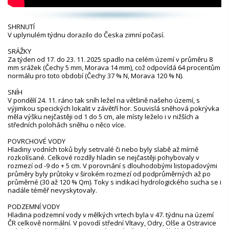
SHRNUTÍ
V uplynulém týdnu dorazilo do Česka zimní počasí.
SRÁŽKY
Za týden od 17. do 23. 11. 2025 spadlo na celém území v průměru 8
mm srážek (Čechy 5 mm, Morava 14 mm), což odpovídá 64 procentům
normálu pro toto období (Čechy 37 % N, Morava 120 % N).
SNÍH
V pondělí 24. 11. ráno tak sníh ležel na většině našeho území, s
výjimkou specifických lokalit v závětří hor. Souvislá sněhová pokrývka
měla výšku nejčastěji od 1 do 5 cm, ale místy leželo i v nižších a
středních polohách sněhu o něco více.
POVRCHOVÉ VODY
Hladiny vodních toků byly setrvalé či nebo byly slabě až mírně
rozkolísané. Celkové rozdíly hladin se nejčastěji pohybovaly v
rozmezí od -9 do + 5 cm. V porovnání s dlouhodobými listopadovými
průměry byly průtoky v širokém rozmezí od podprůměrných až po
průměrné (30 až 120 % Qm). Toky s indikací hydrologického sucha se i
nadále téměř nevyskytovaly.
PODZEMNÍ VODY
Hladina podzemní vody v mělkých vrtech byla v 47. týdnu na území
ČR celkově normální. V povodí střední Vltavy, Odry, Olše a Ostravice