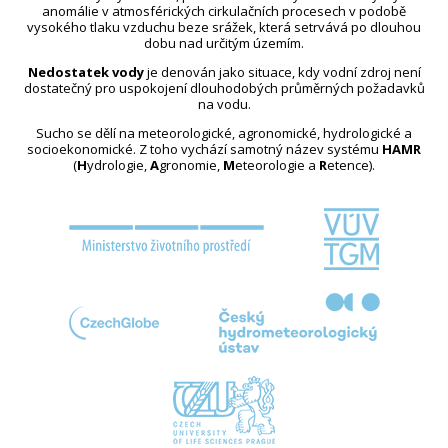
anomálie v atmosférických cirkulačních procesech v podobě
vysokého tlaku vzduchu beze srážek, která setrvává po dlouhou
dobu nad určitým územím.
Nedostatek vody
je definován jako situace, kdy vodní zdroj není
dostatečný pro uspokojení dlouhodobých průměrných požadavků
na vodu.
Sucho se dělí na meteorologické, agronomické, hydrologické a
socioekonomické. Z toho vychází samotný název systému
HAMR
(
H
ydrologie,
A
gronomie,
M
eteorologie a
R
etence).