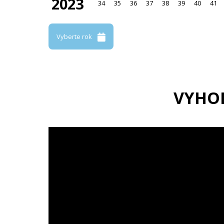
2023
34
35
36
37
38
39
40
41
Vyberte rok
VYHO