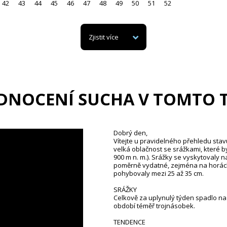
42
43
44
45
46
47
48
49
50
51
52
Zjistit více
DNOCENÍ SUCHA V TOMTO 
Dobrý den,
Vítejte u pravidelného přehledu stav
velká oblačnost se srážkami, které b
900 m n. m.). Srážky se vyskytovaly 
poměrně vydatné, zejména na horách
pohybovaly mezi 25 až 35 cm.
SRÁŽKY
Celkově za uplynulý týden spadlo na 
období téměř trojnásobek.
TENDENCE