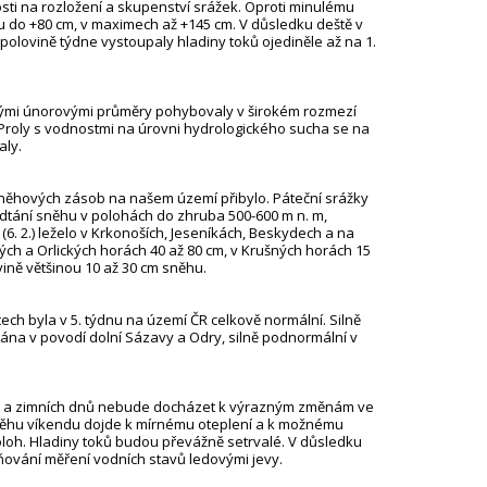
losti na rozložení a skupenství srážek. Oproti minulému
u do +80 cm, v maximech až +145 cm. V důsledku deště v
 polovině týdne vystoupaly hladiny toků ojediněle až na 1.
ými únorovými průměry pohybovaly v širokém rozmezí
rofily s vodnostmi na úrovni hydrologického sucha se na
aly.
něhových zásob na našem území přibylo. Páteční srážky
dtání sněhu v polohách do zhruba 500-600 m n. m,
6. 2.) leželo v Krkonoších, Jeseníkách, Beskydech a na
ých a Orlických horách 40 až 80 cm, v Krušných horách 15
ně většinou 10 až 30 cm sněhu.
ch byla v 5. týdnu na území ČR celkově normální. Silně
na v povodí dolní Sázavy a Odry, silně podnormální v
ch a zimních dnů nebude docházet k výrazným změnám ve
běhu víkendu dojde k mírnému oteplení a k možnému
oloh. Hladiny toků budou převážně setrvalé. V důsledku
ňování měření vodních stavů ledovými jevy.