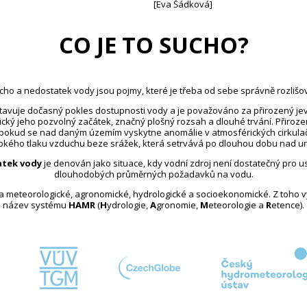
[Eva Šádková]
CO JE TO SUCHO?
cho a nedostatek vody jsou pojmy, které je třeba od sebe správně rozlišov
avuje dočasný pokles dostupnosti vody a je považováno za přirozený jev
ický jeho pozvolný začátek, značný plošný rozsah a dlouhé trvání. Přiroz
 pokud se nad daným územím vyskytne anomálie v atmosférických cirkula
kého tlaku vzduchu beze srážek, která setrvává po dlouhou dobu nad u
tek vody
je definován jako situace, kdy vodní zdroj není dostatečný pro 
dlouhodobých průměrných požadavků na vodu.
na meteorologické, agronomické, hydrologické a socioekonomické. Z toho 
název systému
HAMR
(
H
ydrologie,
A
gronomie,
M
eteorologie a
R
etence).