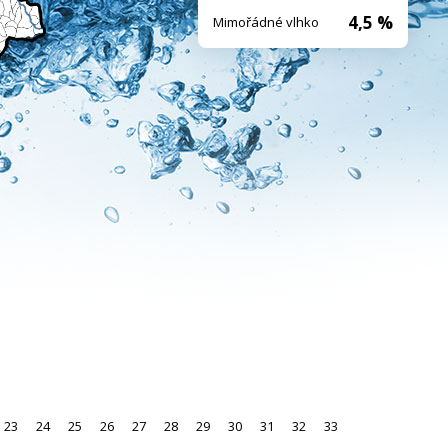
4,5 %
Mimořádné vlhko
23
24
25
26
27
28
29
30
31
32
33