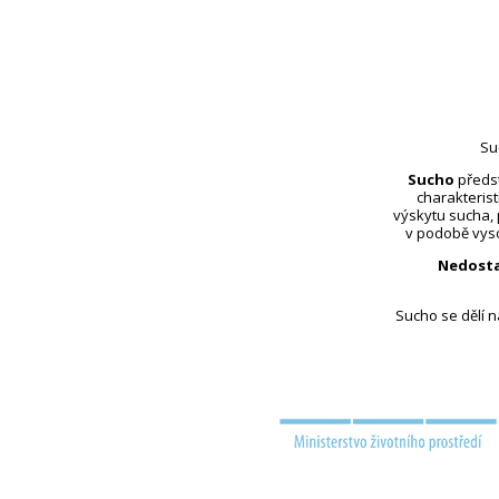
Su
Sucho
předst
charakterist
výskytu sucha,
v podobě vyso
Nedosta
Sucho se dělí 