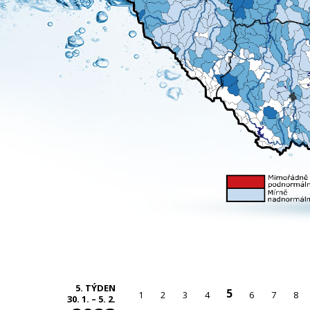
5. TÝDEN
5
1
2
3
4
6
7
8
30. 1. – 5. 2.