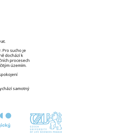
at.
. Pro sucho je
eně dochází k
čních procesech
rčitým územím.
uspokojení
vychází samotný