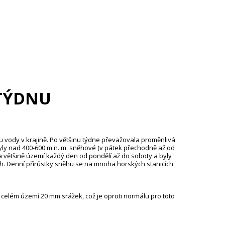
TÝDNU
u vody v krajině. Po většinu týdne převažovala proměnlivá
yly nad 400-600 m n. m. sněhové (v pátek přechodně až od
na většině území každý den od pondělí až do soboty a byly
. Denní přírůstky sněhu se na mnoha horských stanicích
celém území 20 mm srážek, což je oproti normálu pro toto