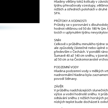
Hladiny většiny toků kolísaly v závis
týdnu převažovaly vzestupy, většino
nižších a středních polohách v druhé
SPA.
PRŮTOKY A VODNOSTI
Průtoky se v porovnání s dlouhodob
hodnot většinou od 50 do 180 % Qm. P
tocích v uplynulém týdnu nevyskytov
SNÍH
Celkově v průběhu minulého týdne s
ale způsobily částečné nebo úplné o
především v Čechách. V pondělí ráno (
Šumavě 40 až 140 cm sněhu, v Jizersk
až 50 cm a na Českomoravské vrchovi
PODZEMNÍ VODY
Hladina podzemní vody v mělkých vrte
nadnormální hladina byla zaznamená
povodí Stěnavy.
ZÁVĚR
V průběhu nadcházejících sluneční
výšce a vodní hodnotě sněhu. V prů
odtávání sněhu z nižších horských p
nízkých teplot bude docházet k ovliv