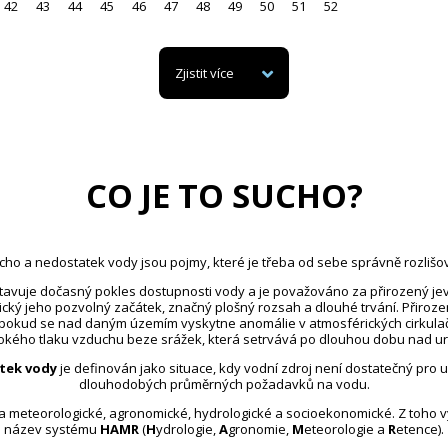
42
43
44
45
46
47
48
49
50
51
52
Zjistit více
CO JE TO SUCHO?
cho a nedostatek vody jsou pojmy, které je třeba od sebe správně rozlišov
avuje dočasný pokles dostupnosti vody a je považováno za přirozený jev
ický jeho pozvolný začátek, značný plošný rozsah a dlouhé trvání. Přiroz
 pokud se nad daným územím vyskytne anomálie v atmosférických cirkula
kého tlaku vzduchu beze srážek, která setrvává po dlouhou dobu nad u
tek vody
je definován jako situace, kdy vodní zdroj není dostatečný pro 
dlouhodobých průměrných požadavků na vodu.
na meteorologické, agronomické, hydrologické a socioekonomické. Z toho 
název systému
HAMR
(
H
ydrologie,
A
gronomie,
M
eteorologie a
R
etence).