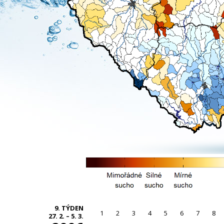
9. TÝDEN
1
2
3
4
5
6
7
8
27. 2. – 5. 3.