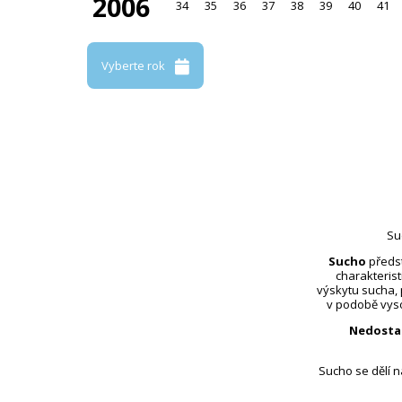
2006
34
35
36
37
38
39
40
41
Vyberte rok
Su
Sucho
předst
charakterist
výskytu sucha,
v podobě vyso
Nedosta
Sucho se dělí 