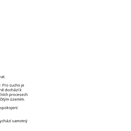
at.
. Pro sucho je
eně dochází k
čních procesech
rčitým územím.
uspokojení
vychází samotný