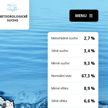
METEOROLOGICKÉ
SUCHO
2,7 %
Mimořádné sucho
3,4 %
Silné sucho
9,3 %
Mírné sucho
67,3 %
Normální stav
8,9 %
Mírné vlhko
6,6 %
Silné vlhko