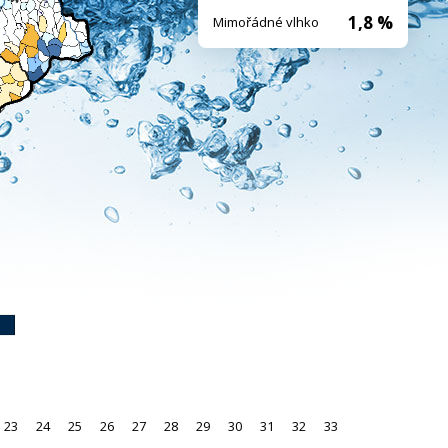
1,8 %
Mimořádné vlhko
23
24
25
26
27
28
29
30
31
32
33