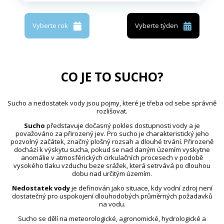
Vyberte rok
Vyberte týden
CO JE TO SUCHO?
Sucho a nedostatek vody jsou pojmy, které je třeba od sebe správně
rozlišovat.
Sucho
představuje dočasný pokles dostupnosti vody a je
považováno za přirozený jev. Pro sucho je charakteristický jeho
pozvolný začátek, značný plošný rozsah a dlouhé trvání. Přirozeně
dochází k výskytu sucha, pokud se nad daným územím vyskytne
anomálie v atmosférických cirkulačních procesech v podobě
vysokého tlaku vzduchu beze srážek, která setrvává po dlouhou
dobu nad určitým územím.
Nedostatek vody
je definován jako situace, kdy vodní zdroj není
dostatečný pro uspokojení dlouhodobých průměrných požadavků
na vodu.
Sucho se dělí na meteorologické, agronomické, hydrologické a