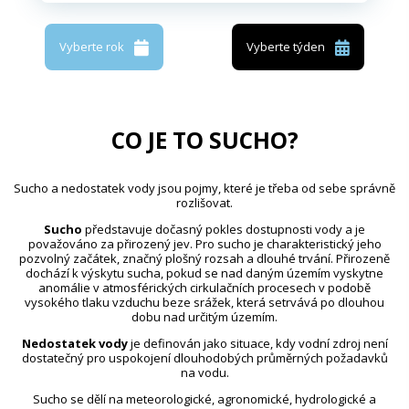
Vyberte rok
Vyberte týden
CO JE TO SUCHO?
Sucho a nedostatek vody jsou pojmy, které je třeba od sebe správně
rozlišovat.
Sucho
představuje dočasný pokles dostupnosti vody a je
považováno za přirozený jev. Pro sucho je charakteristický jeho
pozvolný začátek, značný plošný rozsah a dlouhé trvání. Přirozeně
dochází k výskytu sucha, pokud se nad daným územím vyskytne
anomálie v atmosférických cirkulačních procesech v podobě
vysokého tlaku vzduchu beze srážek, která setrvává po dlouhou
dobu nad určitým územím.
Nedostatek vody
je definován jako situace, kdy vodní zdroj není
dostatečný pro uspokojení dlouhodobých průměrných požadavků
na vodu.
Sucho se dělí na meteorologické, agronomické, hydrologické a