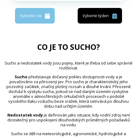
Vyberte rok
Vyberte týden
CO JE TO SUCHO?
Sucho a nedostatek vody jsou pojmy, které je třeba od sebe správně
rozlišovat.
Sucho
představuje dočasný pokles dostupnosti vody a je
považováno za přirozený jev. Pro sucho je charakteristický jeho
pozvolný začátek, značný plošný rozsah a dlouhé trvání. Přirozeně
dochází k výskytu sucha, pokud se nad daným územím vyskytne
anomálie v atmosférických cirkulačních procesech v podobě
vysokého tlaku vzduchu beze srážek, která setrvává po dlouhou
dobu nad určitým územím.
Nedostatek vody
je definován jako situace, kdy vodní zdroj není
dostatečný pro uspokojení dlouhodobých průměrných požadavků
na vodu.
Sucho se dělí na meteorologické, agronomické, hydrologické a