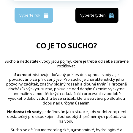
Vyberte rok
Vyberte týden
CO JE TO SUCHO?
Sucho a nedostatek vody jsou pojmy, které je třeba od sebe správně
rozlišovat.
Sucho
představuje dočasný pokles dostupnosti vody a je
považováno za přirozený jev. Pro sucho je charakteristický jeho
pozvolný začátek, značný plošný rozsah a dlouhé trvání. Přirozeně
dochází k výskytu sucha, pokud se nad daným územím vyskytne
anomálie v atmosférických cirkulačních procesech v podobě
vysokého tlaku vzduchu beze srážek, která setrvává po dlouhou
dobu nad určitým územím.
Nedostatek vody
je definován jako situace, kdy vodní zdroj není
dostatečný pro uspokojení dlouhodobých průměrných požadavků
na vodu.
Sucho se dělí na meteorologické, agronomické, hydrologické a