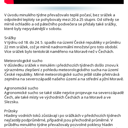
V úvodu minulého týdne převažovalo teplé počasí, bez srážek a
odpolední teploty se pohybovaly mezi 20 a 25 stupni. Od středy se
mírně ochladilo a od pátečního podvečera se přidaly také srážky,
které byly nejvydatnější v sobotu.
Srážky
V týdnu od 18. do 24. 5. spadlo na území České republiky v průměru
22 mm srážek, což je mírně nadnormální množství pro toto období.
Více srážek bylo tentokrát naměřeno na Moravě než v Čechách.
Meteorologické sucho
V důsledku srážek v minulém i předchozích týdnech došlo znovu k
výraznému zlepšení z pohledu meteorologického sucha na území
České republiky. Mírné meteorologické sucho ještě stále přetrvává
zejména na severozápadě našeho území a na střední a jižní Moravě.
Agronomické sucho
Agronomické sucho se také stále nejvíce projevuje na severozápadě
Čech, ale také místy ve východních Čechách a na Moravě a ve
Slezsku.
Průtoky
Hladiny vodních toků zůstávají i po srážkách v předchozích týdnech
nejčastěji podprůměrné, případně jsou přechodně průměrné. V
průběhu minulého týdne převažovaly pozvolné poklesy hladin