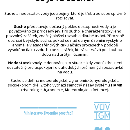
Sucho a nedostatek vody jsou pojmy, které je třeba od sebe správně
rozlišovat.
Sucho
představuje dočasný pokles dostupnosti vody a je
považováno za přirozený jev. Pro sucho je charakteristický jeho
pozvolný začátek, značný plošný rozsah a dlouhé trvání. Přirozeně
dochází k výskytu sucha, pokud se nad daným územím vyskytne
anomálie v atmosférických cirkulačních procesech v podobě
vysokého tlaku vzduchu beze srážek, která setrvává po dlouhou
dobu nad určitým územím.
Nedostatek vody
je definován jako situace, kdy vodní zdroj není
dostatečný pro uspokojení dlouhodobých průměrných požadavků
na vodu.
Sucho se dělí na meteorologické, agronomické, hydrologické a
socioekonomické. Z toho vychází samotný název systému
HAMR
(
H
ydrologie,
A
gronomie,
M
eteorologie a
R
etence).