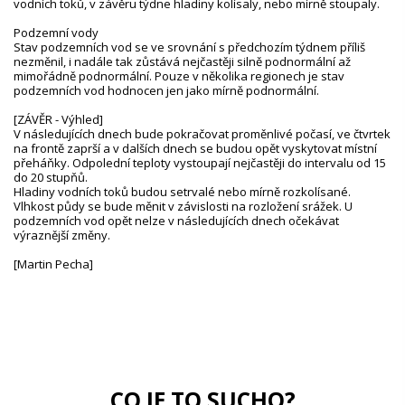
vodních toků, v závěru týdne hladiny kolísaly, nebo mírně stoupaly.
Podzemní vody
Stav podzemních vod se ve srovnání s předchozím týdnem příliš
nezměnil, i nadále tak zůstává nejčastěji silně podnormální až
mimořádně podnormální. Pouze v několika regionech je stav
podzemních vod hodnocen jen jako mírně podnormální.
[ZÁVĚR - Výhled]
V následujících dnech bude pokračovat proměnlivé počasí, ve čtvrtek
na frontě zaprší a v dalších dnech se budou opět vyskytovat místní
přeháňky. Odpolední teploty vystoupají nejčastěji do intervalu od 15
do 20 stupňů.
Hladiny vodních toků budou setrvalé nebo mírně rozkolísané.
Vlhkost půdy se bude měnit v závislosti na rozložení srážek. U
podzemních vod opět nelze v následujících dnech očekávat
výraznější změny.
[Martin Pecha]
CO JE TO SUCHO?