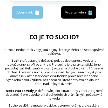
Vyberte rok
Vyberte týden
CO JE TO SUCHO?
Sucho a nedostatek vody jsou pojmy, které je třeba od sebe správně
rozlišovat.
Sucho
představuje dočasný pokles dostupnosti vody a je
považováno za přirozený jev. Pro sucho je charakteristický jeho
pozvolný začátek, značný plošný rozsah a dlouhé trvání. Přirozeně
dochází k výskytu sucha, pokud se nad daným územím vyskytne
anomálie v atmosférických cirkulačních procesech v podobě
vysokého tlaku vzduchu beze srážek, která setrvává po dlouhou
dobu nad určitým územím.
Nedostatek vody
je definován jako situace, kdy vodní zdroj není
dostatečný pro uspokojení dlouhodobých průměrných požadavků
na vodu.
Sucho se dělí na meteorologické, agronomické, hydrologické a