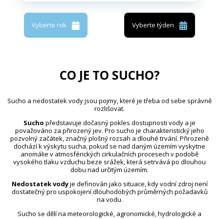
Vyberte rok
Vyberte týden
CO JE TO SUCHO?
Sucho a nedostatek vody jsou pojmy, které je třeba od sebe správně
rozlišovat.
Sucho
představuje dočasný pokles dostupnosti vody a je
považováno za přirozený jev. Pro sucho je charakteristický jeho
pozvolný začátek, značný plošný rozsah a dlouhé trvání. Přirozeně
dochází k výskytu sucha, pokud se nad daným územím vyskytne
anomálie v atmosférických cirkulačních procesech v podobě
vysokého tlaku vzduchu beze srážek, která setrvává po dlouhou
dobu nad určitým územím.
Nedostatek vody
je definován jako situace, kdy vodní zdroj není
dostatečný pro uspokojení dlouhodobých průměrných požadavků
na vodu.
Sucho se dělí na meteorologické, agronomické, hydrologické a