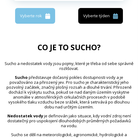
Vyberte rok
Vyberte týden
CO JE TO SUCHO?
Sucho a nedostatek vody jsou pojmy, které je třeba od sebe správně
rozlišovat.
Sucho
představuje dočasný pokles dostupnosti vody a je
považováno za přirozený jev. Pro sucho je charakteristický jeho
pozvolný začátek, značný plošný rozsah a dlouhé trvání. Přirozeně
dochází k výskytu sucha, pokud se nad daným územím vyskytne
anomálie v atmosférických cirkulačních procesech v podobě
vysokého tlaku vzduchu beze srážek, která setrvává po dlouhou
dobu nad určitým územím.
Nedostatek vody
je definován jako situace, kdy vodní zdroj není
dostatečný pro uspokojení dlouhodobých průměrných požadavků
na vodu.
Sucho se dělí na meteorologické, agronomické, hydrologické a