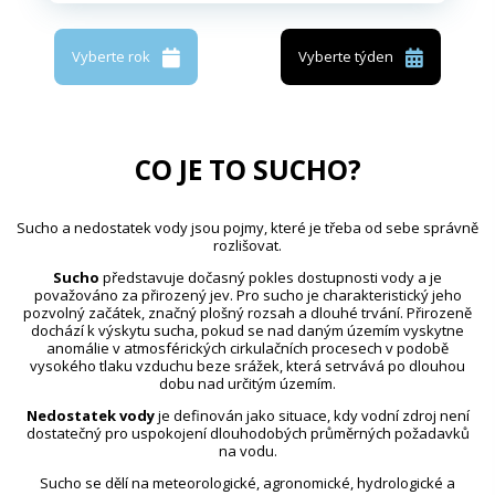
Vyberte rok
Vyberte týden
CO JE TO SUCHO?
Sucho a nedostatek vody jsou pojmy, které je třeba od sebe správně
rozlišovat.
Sucho
představuje dočasný pokles dostupnosti vody a je
považováno za přirozený jev. Pro sucho je charakteristický jeho
pozvolný začátek, značný plošný rozsah a dlouhé trvání. Přirozeně
dochází k výskytu sucha, pokud se nad daným územím vyskytne
anomálie v atmosférických cirkulačních procesech v podobě
vysokého tlaku vzduchu beze srážek, která setrvává po dlouhou
dobu nad určitým územím.
Nedostatek vody
je definován jako situace, kdy vodní zdroj není
dostatečný pro uspokojení dlouhodobých průměrných požadavků
na vodu.
Sucho se dělí na meteorologické, agronomické, hydrologické a