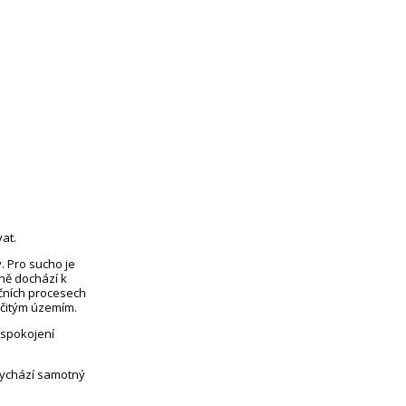
at.
. Pro sucho je
eně dochází k
čních procesech
rčitým územím.
uspokojení
vychází samotný