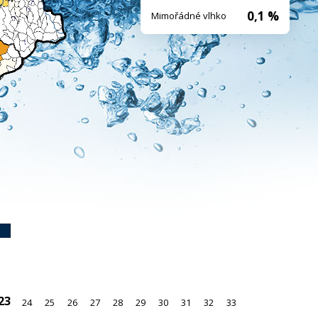
0,1 %
Mimořádné vlhko
23
24
25
26
27
28
29
30
31
32
33