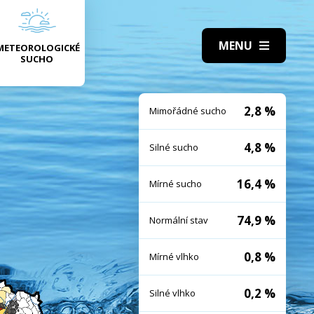
METEOROLOGICKÉ
SUCHO
2,8 %
Mimořádné sucho
4,8 %
Silné sucho
16,4 %
Mírné sucho
74,9 %
Normální stav
0,8 %
Mírné vlhko
0,2 %
Silné vlhko