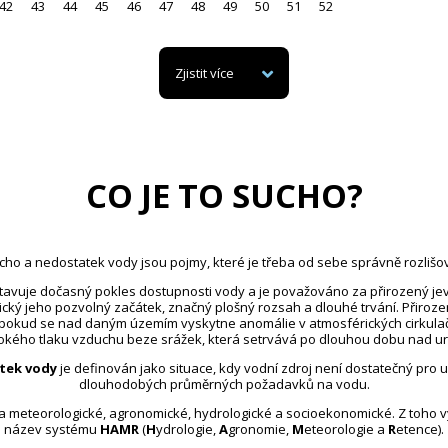
42
43
44
45
46
47
48
49
50
51
52
Zjistit více
CO JE TO SUCHO?
cho a nedostatek vody jsou pojmy, které je třeba od sebe správně rozlišov
avuje dočasný pokles dostupnosti vody a je považováno za přirozený jev
ický jeho pozvolný začátek, značný plošný rozsah a dlouhé trvání. Přiroz
 pokud se nad daným územím vyskytne anomálie v atmosférických cirkula
kého tlaku vzduchu beze srážek, která setrvává po dlouhou dobu nad u
tek vody
je definován jako situace, kdy vodní zdroj není dostatečný pro 
dlouhodobých průměrných požadavků na vodu.
na meteorologické, agronomické, hydrologické a socioekonomické. Z toho 
název systému
HAMR
(
H
ydrologie,
A
gronomie,
M
eteorologie a
R
etence).