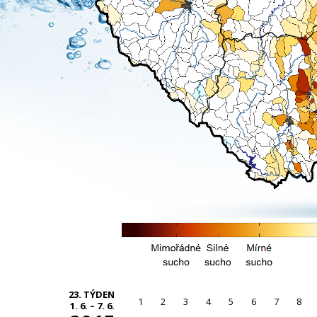
23. TÝDEN
1
2
3
4
5
6
7
8
1. 6. – 7. 6.