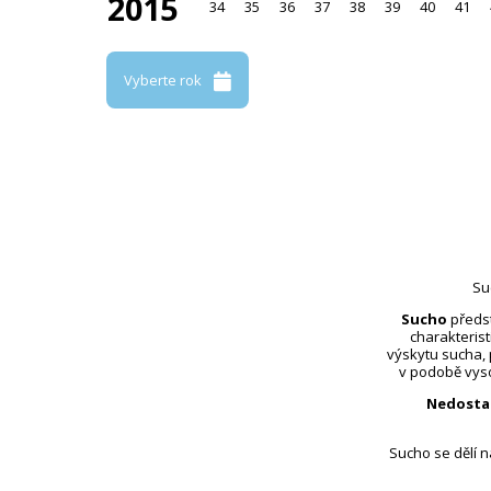
2015
34
35
36
37
38
39
40
41
Vyberte rok
Su
Sucho
předst
charakterist
výskytu sucha,
v podobě vyso
Nedosta
Sucho se dělí 